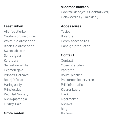
Vlaamse klanten
Cocktailkleedjes / Cocktailkledij
Galakleedjes / Galakledij
Feestjurken
Accessoires
Alle feestjurken
Tasjes
Captain cruise dinner
Bolero's
White-tie dresscode
Heren accessoires
Black-tie dresscode
Handige producten
Sweet sixteen
Contact
Schoolgala
Kerstgala
C
ontact
Sensation white
Openingstijden
Examen gala
Parkeren
Prinses Carnaval
Route plannen
Bedrijfsfeest
Paskamer Reserveren
Haringparty
Prijsinformatie
Prinsjesdag
Kleurenkaart
Red Hat Society
F.A.Q.
Nieuwjaarsgala
Kleermaker
Luxury Fair
Nieuws
Blog
Grote maten
Reviews