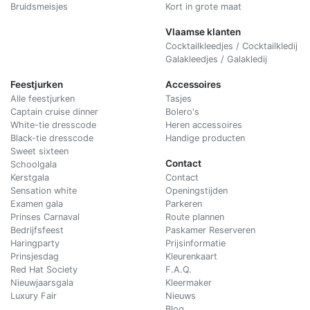
Bruidsmeisjes
Kort in grote maat
Vlaamse klanten
Cocktailkleedjes / Cocktailkledij
Galakleedjes / Galakledij
Feestjurken
Accessoires
Alle feestjurken
Tasjes
Captain cruise dinner
Bolero's
White-tie dresscode
Heren accessoires
Black-tie dresscode
Handige producten
Sweet sixteen
Contact
Schoolgala
Kerstgala
C
ontact
Sensation white
Openingstijden
Examen gala
Parkeren
Prinses Carnaval
Route plannen
Bedrijfsfeest
Paskamer Reserveren
Haringparty
Prijsinformatie
Prinsjesdag
Kleurenkaart
Red Hat Society
F.A.Q.
Nieuwjaarsgala
Kleermaker
Luxury Fair
Nieuws
Blog