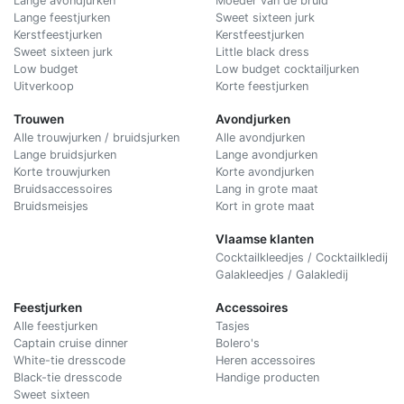
Lange avondjurken
Moeder van de bruid
Lange feestjurken
Sweet sixteen jurk
Kerstfeestjurken
Kerstfeestjurken
Sweet sixteen jurk
Little black dress
Low budget
Low budget cocktailjurken
Uitverkoop
Korte feestjurken
Trouwen
Avondjurken
Alle trouwjurken / bruidsjurken
Alle avondjurken
Lange bruidsjurken
Lange avondjurken
Korte trouwjurken
Korte avondjurken
Bruidsaccessoires
Lang in grote maat
Bruidsmeisjes
Kort in grote maat
Vlaamse klanten
Cocktailkleedjes / Cocktailkledij
Galakleedjes / Galakledij
Feestjurken
Accessoires
Alle feestjurken
Tasjes
Captain cruise dinner
Bolero's
White-tie dresscode
Heren accessoires
Black-tie dresscode
Handige producten
Sweet sixteen