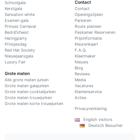
Contact
Schoolgala
Kerstgala
C
ontact
Sensation white
Openingstijden
Examen gala
Parkeren
Prinses Carnaval
Route plannen
Bedrijfsfeest
Paskamer Reserveren
Haringparty
Prijsinformatie
Prinsjesdag
Kleurenkaart
Red Hat Society
F.A.Q.
Nieuwjaarsgala
Kleermaker
Luxury Fair
Nieuws
Blog
Grote maten
Reviews
Alle grote maten jurken
Media
Grote maten galajurken
Vacatures
Grote maten cocktailjurken
Klantenservice
Grote maten trouwjurken
Acties
Grote maten korte trouwjurken
Privacyverklaring
English visitors
Deutsch Besucher