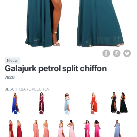
Nieuw
Galajurk petrol split chiffon
7926
BESCHIKBARE KLEUREN