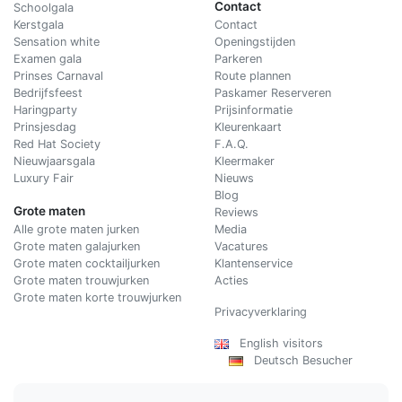
Contact
Schoolgala
Kerstgala
C
ontact
Sensation white
Openingstijden
Examen gala
Parkeren
Prinses Carnaval
Route plannen
Bedrijfsfeest
Paskamer Reserveren
Haringparty
Prijsinformatie
Prinsjesdag
Kleurenkaart
Red Hat Society
F.A.Q.
Nieuwjaarsgala
Kleermaker
Luxury Fair
Nieuws
Blog
Grote maten
Reviews
Alle grote maten jurken
Media
Grote maten galajurken
Vacatures
Grote maten cocktailjurken
Klantenservice
Grote maten trouwjurken
Acties
Grote maten korte trouwjurken
Privacyverklaring
English visitors
Deutsch Besucher