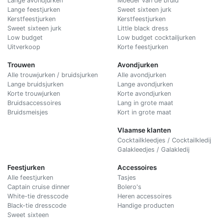
Lange avondjurken
Moeder van de bruid
Lange feestjurken
Sweet sixteen jurk
Kerstfeestjurken
Kerstfeestjurken
Sweet sixteen jurk
Little black dress
Low budget
Low budget cocktailjurken
Uitverkoop
Korte feestjurken
Trouwen
Avondjurken
Alle trouwjurken / bruidsjurken
Alle avondjurken
Lange bruidsjurken
Lange avondjurken
Korte trouwjurken
Korte avondjurken
Bruidsaccessoires
Lang in grote maat
Bruidsmeisjes
Kort in grote maat
Vlaamse klanten
Cocktailkleedjes / Cocktailkledij
Galakleedjes / Galakledij
Feestjurken
Accessoires
Alle feestjurken
Tasjes
Captain cruise dinner
Bolero's
White-tie dresscode
Heren accessoires
Black-tie dresscode
Handige producten
Sweet sixteen