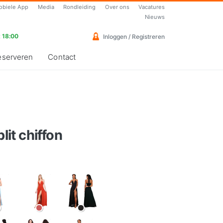
obiele App
Media
Rondleiding
Over ons
Vacatures
Nieuws
 18:00
Inloggen / Registreren
eserveren
Contact
lit chiffon