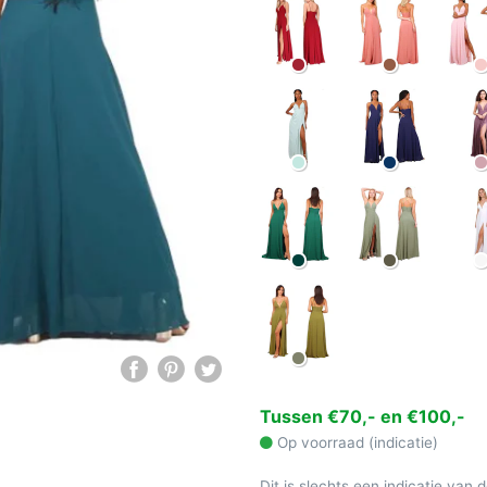
Tussen €70,- en €100,-
Op voorraad (indicatie)
Dit is slechts een indicatie van 