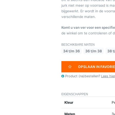
jurk niet meer op voorraad is 
bijgewerkt. Er wordt in de voor
verschillende maten.
Komt u van ver voor een specifie
de winkel om te controleren of de
BESCHIKBARE MATEN
34 t/m 36
36 t/m 38
38 t
OPSLAAN IN FAVORI
Product (na)bestellen?
Lees hie
EIGENSCHAPPEN
Kleur
Pe
Maten
3