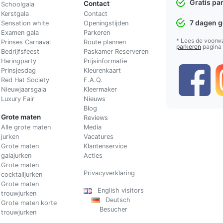
Gratis pa
Contact
Schoolgala
Kerstgala
C
ontact
7 dagen 
Sensation white
Openingstijden
Examen gala
Parkeren
* Lees de voorw
Prinses Carnaval
Route plannen
parkeren
pagina
Bedrijfsfeest
Paskamer Reserveren
Haringparty
Prijsinformatie
Prinsjesdag
Kleurenkaart
Red Hat Society
F.A.Q.
Nieuwjaarsgala
Kleermaker
Luxury Fair
Nieuws
Blog
Grote maten
Reviews
Alle grote maten
Media
jurken
Vacatures
Grote maten
Klantenservice
galajurken
Acties
Grote maten
Privacyverklaring
cocktailjurken
Grote maten
English visitors
trouwjurken
Deutsch
Grote maten korte
Besucher
trouwjurken