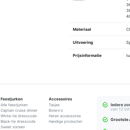
3
3
4
Materiaal
C
Uitvoering
Sp
Prijsinformatie
t
Feestjurken
Accessoires
Iedere z
Alle feestjurken
Tasjes
van 12 tot
Captain cruise dinner
Bolero's
White-tie dresscode
Heren accessoires
Grootste 
Black-tie dresscode
Handige producten
Sweet sixteen