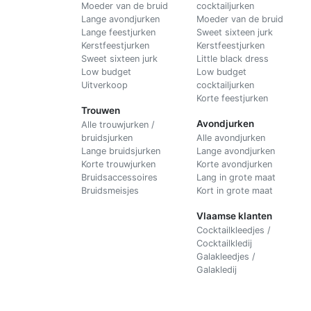
Moeder van de bruid
cocktailjurken
Lange avondjurken
Moeder van de bruid
Lange feestjurken
Sweet sixteen jurk
Kerstfeestjurken
Kerstfeestjurken
Sweet sixteen jurk
Little black dress
Low budget
Low budget
Uitverkoop
cocktailjurken
Korte feestjurken
Trouwen
Avondjurken
Alle trouwjurken /
bruidsjurken
Alle avondjurken
Lange bruidsjurken
Lange avondjurken
Korte trouwjurken
Korte avondjurken
Bruidsaccessoires
Lang in grote maat
Bruidsmeisjes
Kort in grote maat
Vlaamse klanten
Cocktailkleedjes /
Cocktailkledij
Galakleedjes /
Galakledij