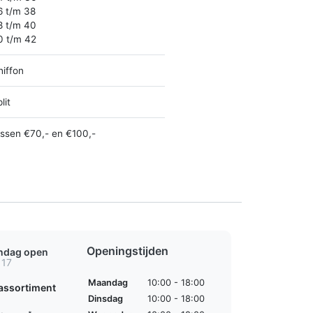
6 t/m 38
8 t/m 40
0 t/m 42
hiffon
lit
ussen €70,- en €100,-
Openingstijden
ondag open
 17
Maandag
10:00 - 18:00
assortiment
Dinsdag
10:00 - 18:00