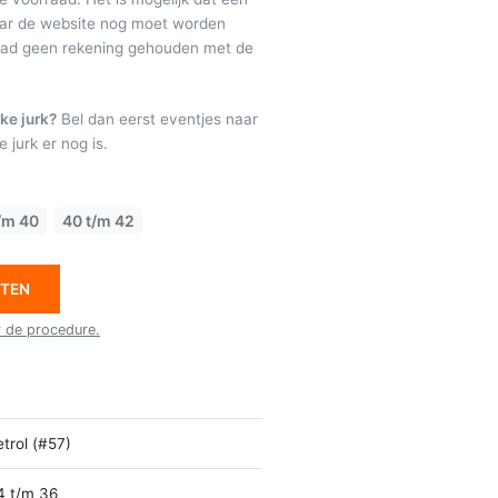
maar de website nog moet worden
raad geen rekening gehouden met de
ke jurk?
Bel dan eerst eventjes naar
 jurk er nog is.
/m 40
40 t/m 42
ETEN
r de procedure.
trol (#57)
4 t/m 36