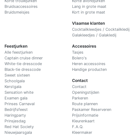
Korte trouwjurken
Korte avondjurken
Bruidsaccessoires
Lang in grote maat
Bruidsmeisjes
Kort in grote maat
Vlaamse klanten
Cocktailkleedjes / Cocktailkledij
Galakleedjes / Galakledij
Feestjurken
Accessoires
Alle feestjurken
Tasjes
Captain cruise dinner
Bolero's
White-tie dresscode
Heren accessoires
Black-tie dresscode
Handige producten
Sweet sixteen
Contact
Schoolgala
Kerstgala
C
ontact
Sensation white
Openingstijden
Examen gala
Parkeren
Prinses Carnaval
Route plannen
Bedrijfsfeest
Paskamer Reserveren
Haringparty
Prijsinformatie
Prinsjesdag
Kleurenkaart
Red Hat Society
F.A.Q.
Nieuwjaarsgala
Kleermaker