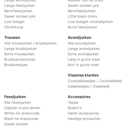
Lange avondjurken
Moeder van de bruid
Lange feestjurken
Sweet sixteen jurk
Kerstfeestjurken
Kerstfeestjurken
Sweet sixteen jurk
Little black dress
Low budget
Low budget cocktailjurken
Uitverkoop
Korte feestjurken
Trouwen
Avondjurken
Alle trouwjurken / bruidsjurken
Alle avondjurken
Lange bruidsjurken
Lange avondjurken
Korte trouwjurken
Korte avondjurken
Bruidsaccessoires
Lang in grote maat
Bruidsmeisjes
Kort in grote maat
Vlaamse klanten
Cocktailkleedjes / Cocktailkledij
Galakleedjes / Galakledij
Feestjurken
Accessoires
Alle feestjurken
Tasjes
Captain cruise dinner
Bolero's
White-tie dresscode
Heren accessoires
Black-tie dresscode
Handige producten
Sweet sixteen