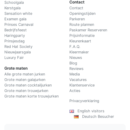
Contact
Schoolgala
Kerstgala
C
ontact
Sensation white
Openingstijden
Examen gala
Parkeren
Prinses Carnaval
Route plannen
Bedrijfsfeest
Paskamer Reserveren
Haringparty
Prijsinformatie
Prinsjesdag
Kleurenkaart
Red Hat Society
F.A.Q.
Nieuwjaarsgala
Kleermaker
Luxury Fair
Nieuws
Blog
Grote maten
Reviews
Alle grote maten jurken
Media
Grote maten galajurken
Vacatures
Grote maten cocktailjurken
Klantenservice
Grote maten trouwjurken
Acties
Grote maten korte trouwjurken
Privacyverklaring
English visitors
Deutsch Besucher