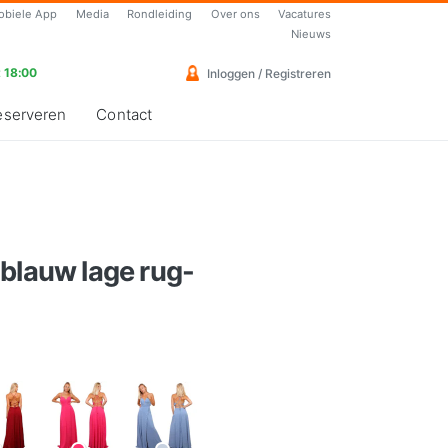
obiele App
Media
Rondleiding
Over ons
Vacatures
Nieuws
 18:00
Inloggen / Registreren
eserveren
Contact
blauw lage rug-