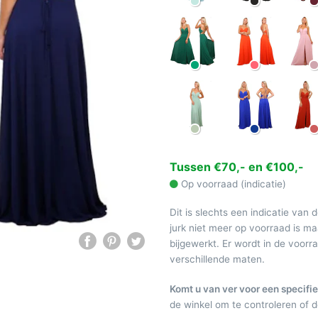
Tussen €70,- en €100,-
Op voorraad (indicatie)
Dit is slechts een indicatie van 
jurk niet meer op voorraad is 
bijgewerkt. Er wordt in de voor
verschillende maten.
Komt u van ver voor een specifie
de winkel om te controleren of de