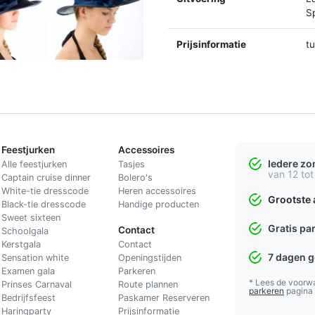
Sp
Prijsinformatie
t
Feestjurken
Accessoires
Iedere z
Alle feestjurken
Tasjes
van 12 tot
Captain cruise dinner
Bolero's
White-tie dresscode
Heren accessoires
Grootste 
Black-tie dresscode
Handige producten
Sweet sixteen
Gratis pa
Contact
Schoolgala
Kerstgala
C
ontact
7 dagen 
Sensation white
Openingstijden
Examen gala
Parkeren
* Lees de voorw
Prinses Carnaval
Route plannen
parkeren
pagina
Bedrijfsfeest
Paskamer Reserveren
Haringparty
Prijsinformatie