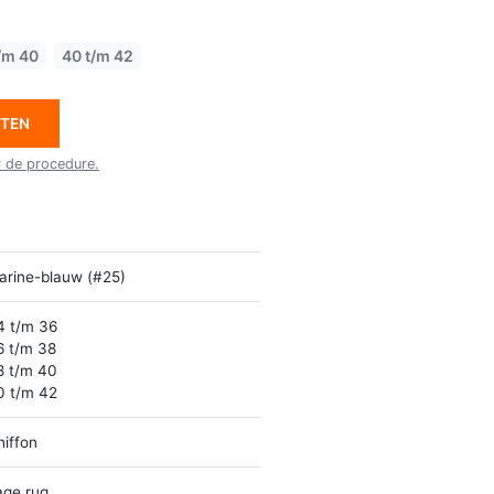
/m 40
40 t/m 42
ETEN
r de procedure.
arine-blauw (#25)
4 t/m 36
6 t/m 38
8 t/m 40
0 t/m 42
hiffon
age rug