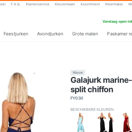
nkel
F.A.Q.
Klantenservice
Kleurenkaart
Assortiment
Kleermaker
M
Vandaag open tot
Feestjurken
Avondjurken
Grote maten
Paskamer r
Nieuw
Galajurk marine-
split chiffon
FY030
BESCHIKBARE KLEUREN