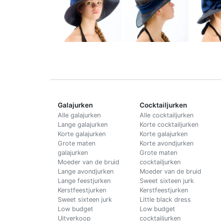
Galajurken
Cocktailjurken
Alle galajurken
Alle cocktailjurken
Lange galajurken
Korte cocktailjurken
Korte galajurken
Korte galajurken
Grote maten
Korte avondjurken
galajurken
Grote maten
Moeder van de bruid
cocktailjurken
Lange avondjurken
Moeder van de bruid
Lange feestjurken
Sweet sixteen jurk
Kerstfeestjurken
Kerstfeestjurken
Sweet sixteen jurk
Little black dress
Low budget
Low budget
Uitverkoop
cocktailjurken