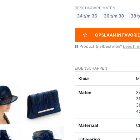
BESCHIKBARE MATEN
34 t/m 36
36 t/m 38
38 t
OPSLAAN IN FAVORI
Product (na)bestellen?
Lees hie
EIGENSCHAPPEN
Kleur
M
Maten
3
3
3
4
Materiaal
C
Uitvoering
L