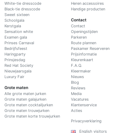
White-tie dresscode
Heren accessoires
Black-tie dresscode
Handige producten
Sweet sixteen
Contact
Schoolgala
Kerstgala
C
ontact
Sensation white
Openingstijden
Examen gala
Parkeren
Prinses Carnaval
Route plannen
Bedrijfsfeest
Paskamer Reserveren
Haringparty
Prijsinformatie
Prinsjesdag
Kleurenkaart
Red Hat Society
F.A.Q.
Nieuwjaarsgala
Kleermaker
Luxury Fair
Nieuws
Blog
Grote maten
Reviews
Alle grote maten jurken
Media
Grote maten galajurken
Vacatures
Grote maten cocktailjurken
Klantenservice
Grote maten trouwjurken
Acties
Grote maten korte trouwjurken
Privacyverklaring
English visitors