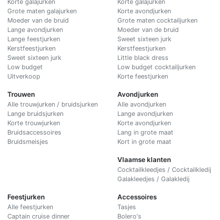
Korte galajurken
Korte galajurken
Grote maten galajurken
Korte avondjurken
Moeder van de bruid
Grote maten cocktailjurken
Lange avondjurken
Moeder van de bruid
Lange feestjurken
Sweet sixteen jurk
Kerstfeestjurken
Kerstfeestjurken
Sweet sixteen jurk
Little black dress
Low budget
Low budget cocktailjurken
Uitverkoop
Korte feestjurken
Trouwen
Avondjurken
Alle trouwjurken / bruidsjurken
Alle avondjurken
Lange bruidsjurken
Lange avondjurken
Korte trouwjurken
Korte avondjurken
Bruidsaccessoires
Lang in grote maat
Bruidsmeisjes
Kort in grote maat
Vlaamse klanten
Cocktailkleedjes / Cocktailkledij
Galakleedjes / Galakledij
Feestjurken
Accessoires
Alle feestjurken
Tasjes
Captain cruise dinner
Bolero's