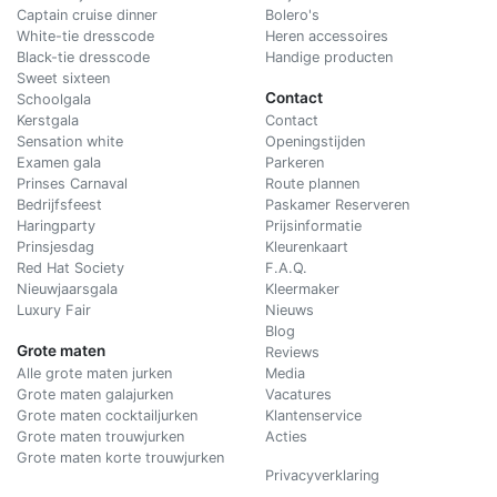
Captain cruise dinner
Bolero's
White-tie dresscode
Heren accessoires
Black-tie dresscode
Handige producten
Sweet sixteen
Contact
Schoolgala
Kerstgala
C
ontact
Sensation white
Openingstijden
Examen gala
Parkeren
Prinses Carnaval
Route plannen
Bedrijfsfeest
Paskamer Reserveren
Haringparty
Prijsinformatie
Prinsjesdag
Kleurenkaart
Red Hat Society
F.A.Q.
Nieuwjaarsgala
Kleermaker
Luxury Fair
Nieuws
Blog
Grote maten
Reviews
Alle grote maten jurken
Media
Grote maten galajurken
Vacatures
Grote maten cocktailjurken
Klantenservice
Grote maten trouwjurken
Acties
Grote maten korte trouwjurken
Privacyverklaring