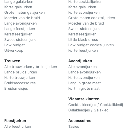
Lange galajurken
Korte cocktailjurken
Korte galajurken
Korte galajurken
Grote maten galajurken
Korte avondjurken
Moeder van de bruid
Grote maten cocktailjurken
Lange avondjurken
Moeder van de bruid
Lange feestjurken
Sweet sixteen jurk
Kerstfeestjurken
Kerstfeestjurken
Sweet sixteen jurk
Little black dress
Low budget
Low budget cocktailjurken
Uitverkoop
Korte feestjurken
Trouwen
Avondjurken
Alle trouwjurken / bruidsjurken
Alle avondjurken
Lange bruidsjurken
Lange avondjurken
Korte trouwjurken
Korte avondjurken
Bruidsaccessoires
Lang in grote maat
Bruidsmeisjes
Kort in grote maat
Vlaamse klanten
Cocktailkleedjes / Cocktailkledij
Galakleedjes / Galakledij
Feestjurken
Accessoires
Alle feestjurken
Tasjes