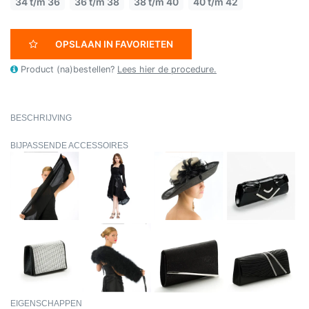
34 t/m 36
36 t/m 38
38 t/m 40
40 t/m 42
OPSLAAN IN FAVORIETEN
Product (na)bestellen?
Lees hier de procedure.
BESCHRIJVING
BIJPASSENDE ACCESSOIRES
EIGENSCHAPPEN