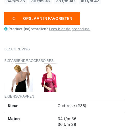
34 t/m 36
36 t/m 38
38 t/m 40
40 t/m 42
OPSLAAN IN FAVORIETEN
Product (na)bestellen?
Lees hier de procedure.
BESCHRIJVING
BIJPASSENDE ACCESSOIRES
EIGENSCHAPPEN
Kleur
Oud-rose (#38)
Maten
34 t/m 36
36 t/m 38