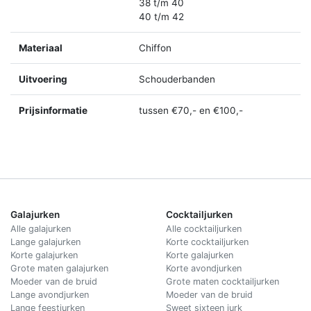
38 t/m 40
40 t/m 42
Materiaal
Chiffon
Uitvoering
Schouderbanden
Prijsinformatie
tussen €70,- en €100,-
Galajurken
Cocktailjurken
Alle galajurken
Alle cocktailjurken
Lange galajurken
Korte cocktailjurken
Korte galajurken
Korte galajurken
Grote maten galajurken
Korte avondjurken
Moeder van de bruid
Grote maten cocktailjurken
Lange avondjurken
Moeder van de bruid
Lange feestjurken
Sweet sixteen jurk