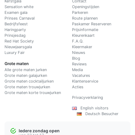
Kerstgala
C
ontact
Sensation white
Openingstijden
Examen gala
Parkeren
Prinses Carnaval
Route plannen
Bedrijfsfeest
Paskamer Reserveren
Haringparty
Prijsinformatie
Prinsjesdag
Kleurenkaart
Red Hat Society
F.A.Q.
Nieuwjaarsgala
Kleermaker
Luxury Fair
Nieuws
Blog
Grote maten
Reviews
Alle grote maten jurken
Media
Grote maten galajurken
Vacatures
Grote maten cocktailjurken
Klantenservice
Grote maten trouwjurken
Acties
Grote maten korte trouwjurken
Privacyverklaring
English visitors
Deutsch Besucher
Iedere zondag open