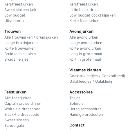
Kerstfeestjurken
Kerstfeestjurken
Sweet sixteen jurk
Little black dress
Low budget
Low budget cocktailjurken
Uitverkoop
Korte feestjurken
Trouwen
Avondjurken
Alle trouwjurken / bruidsjurken
Alle avondjurken
Lange bruidsjurken
Lange avondjurken
Korte trouwjurken
Korte avondjurken
Bruidsaccessoires
Lang in grote maat
Bruidsmeisjes
Kort in grote maat
Vlaamse klanten
Cocktailkleedjes / Cocktailkledij
Galakleedjes / Galakledij
Feestjurken
Accessoires
Alle feestjurken
Tasjes
Captain cruise dinner
Bolero's
White-tie dresscode
Heren accessoires
Black-tie dresscode
Handige producten
Sweet sixteen
Contact
Schoolgala