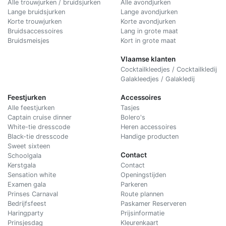
Alle trouwjurken / bruidsjurken
Alle avondjurken
Lange bruidsjurken
Lange avondjurken
Korte trouwjurken
Korte avondjurken
Bruidsaccessoires
Lang in grote maat
Bruidsmeisjes
Kort in grote maat
Vlaamse klanten
Cocktailkleedjes / Cocktailkledij
Galakleedjes / Galakledij
Feestjurken
Accessoires
Alle feestjurken
Tasjes
Captain cruise dinner
Bolero's
White-tie dresscode
Heren accessoires
Black-tie dresscode
Handige producten
Sweet sixteen
Contact
Schoolgala
Kerstgala
C
ontact
Sensation white
Openingstijden
Examen gala
Parkeren
Prinses Carnaval
Route plannen
Bedrijfsfeest
Paskamer Reserveren
Haringparty
Prijsinformatie
Prinsjesdag
Kleurenkaart