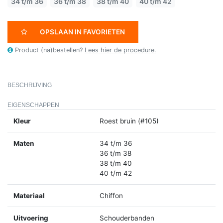
34 t/m 36
36 t/m 38
38 t/m 40
40 t/m 42
OPSLAAN IN FAVORIETEN
Product (na)bestellen?
Lees hier de procedure.
BESCHRIJVING
EIGENSCHAPPEN
Kleur
Roest bruin (#105)
Maten
34 t/m 36
36 t/m 38
38 t/m 40
40 t/m 42
Materiaal
Chiffon
Uitvoering
Schouderbanden