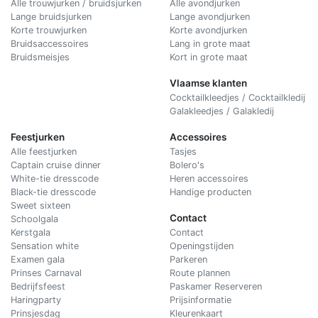
Alle trouwjurken / bruidsjurken
Alle avondjurken
Lange bruidsjurken
Lange avondjurken
Korte trouwjurken
Korte avondjurken
Bruidsaccessoires
Lang in grote maat
Bruidsmeisjes
Kort in grote maat
Vlaamse klanten
Cocktailkleedjes / Cocktailkledij
Galakleedjes / Galakledij
Feestjurken
Accessoires
Alle feestjurken
Tasjes
Captain cruise dinner
Bolero's
White-tie dresscode
Heren accessoires
Black-tie dresscode
Handige producten
Sweet sixteen
Contact
Schoolgala
Kerstgala
C
ontact
Sensation white
Openingstijden
Examen gala
Parkeren
Prinses Carnaval
Route plannen
Bedrijfsfeest
Paskamer Reserveren
Haringparty
Prijsinformatie
Prinsjesdag
Kleurenkaart