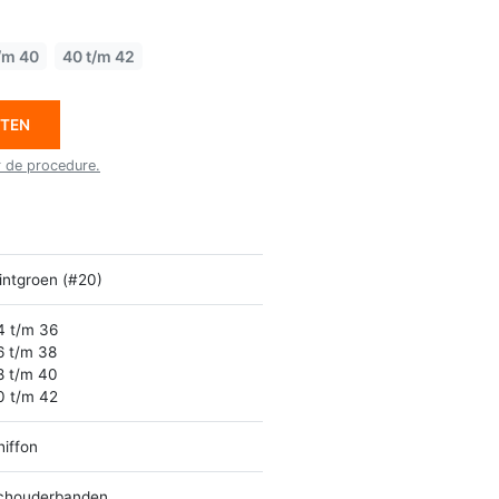
/m 40
40 t/m 42
ETEN
r de procedure.
intgroen (#20)
4 t/m 36
6 t/m 38
8 t/m 40
0 t/m 42
hiffon
chouderbanden