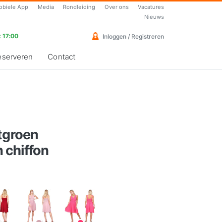
obiele App
Media
Rondleiding
Over ons
Vacatures
Nieuws
 17:00
Inloggen / Registreren
eserveren
Contact
tgroen
 chiffon