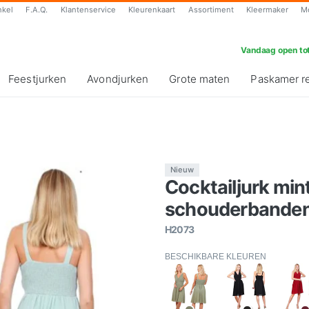
nkel
F.A.Q.
Klantenservice
Kleurenkaart
Assortiment
Kleermaker
M
Vandaag open tot
Feestjurken
Avondjurken
Grote maten
Paskamer r
Nieuw
Cocktailjurk min
schouderbanden
H2073
BESCHIKBARE KLEUREN