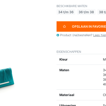
BESCHIKBARE MATEN
34 t/m 36
36 t/m 38
38 t
OPSLAAN IN FAVORI
Product (na)bestellen?
Lees hie
EIGENSCHAPPEN
Kleur
M
Maten
3
3
3
4
Materiaal
C
Uitvoering
S