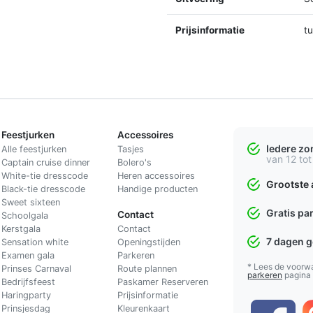
Prijsinformatie
t
Feestjurken
Accessoires
Iedere z
Alle feestjurken
Tasjes
van 12 tot
Captain cruise dinner
Bolero's
White-tie dresscode
Heren accessoires
Grootste 
Black-tie dresscode
Handige producten
Sweet sixteen
Gratis pa
Contact
Schoolgala
Kerstgala
C
ontact
7 dagen 
Sensation white
Openingstijden
Examen gala
Parkeren
* Lees de voorw
Prinses Carnaval
Route plannen
parkeren
pagina
Bedrijfsfeest
Paskamer Reserveren
Haringparty
Prijsinformatie
Prinsjesdag
Kleurenkaart