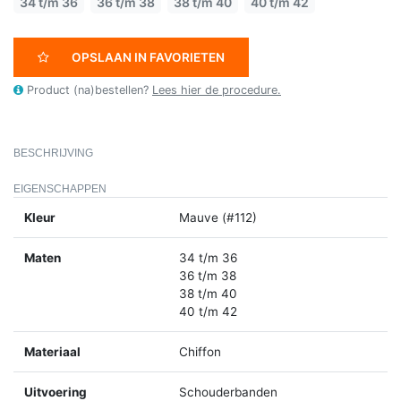
34 t/m 36
36 t/m 38
38 t/m 40
40 t/m 42
OPSLAAN IN FAVORIETEN
Product (na)bestellen?
Lees hier de procedure.
BESCHRIJVING
EIGENSCHAPPEN
Kleur
Mauve (#112)
Maten
34 t/m 36
36 t/m 38
38 t/m 40
40 t/m 42
Materiaal
Chiffon
Uitvoering
Schouderbanden