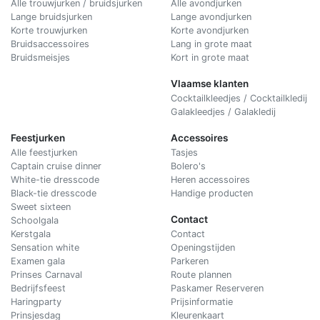
Alle trouwjurken / bruidsjurken
Alle avondjurken
Lange bruidsjurken
Lange avondjurken
Korte trouwjurken
Korte avondjurken
Bruidsaccessoires
Lang in grote maat
Bruidsmeisjes
Kort in grote maat
Vlaamse klanten
Cocktailkleedjes / Cocktailkledij
Galakleedjes / Galakledij
Feestjurken
Accessoires
Alle feestjurken
Tasjes
Captain cruise dinner
Bolero's
White-tie dresscode
Heren accessoires
Black-tie dresscode
Handige producten
Sweet sixteen
Contact
Schoolgala
Kerstgala
C
ontact
Sensation white
Openingstijden
Examen gala
Parkeren
Prinses Carnaval
Route plannen
Bedrijfsfeest
Paskamer Reserveren
Haringparty
Prijsinformatie
Prinsjesdag
Kleurenkaart