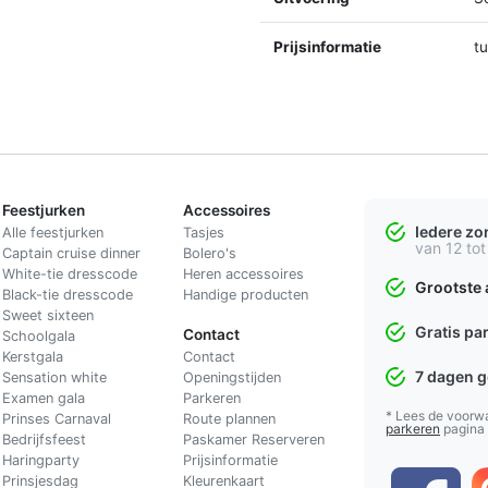
Prijsinformatie
t
Feestjurken
Accessoires
Iedere z
Alle feestjurken
Tasjes
van 12 tot
Captain cruise dinner
Bolero's
White-tie dresscode
Heren accessoires
Grootste 
Black-tie dresscode
Handige producten
Sweet sixteen
Gratis pa
Contact
Schoolgala
Kerstgala
C
ontact
7 dagen 
Sensation white
Openingstijden
Examen gala
Parkeren
* Lees de voorw
Prinses Carnaval
Route plannen
parkeren
pagina
Bedrijfsfeest
Paskamer Reserveren
Haringparty
Prijsinformatie
Prinsjesdag
Kleurenkaart