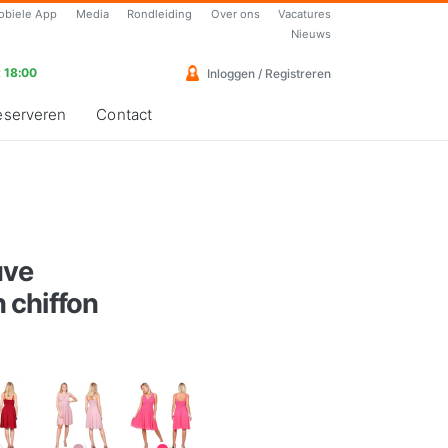
obiele App
Media
Rondleiding
Over ons
Vacatures
Nieuws
 18:00
Inloggen / Registreren
eserveren
Contact
uve
 chiffon