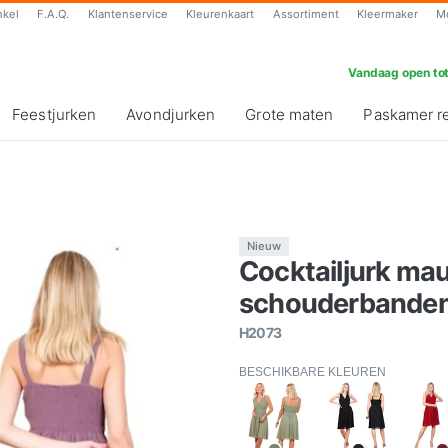
nkel
F.A.Q.
Klantenservice
Kleurenkaart
Assortiment
Kleermaker
M
Vandaag open tot
Feestjurken
Avondjurken
Grote maten
Paskamer r
Nieuw
Cocktailjurk ma
schouderbanden
H2073
BESCHIKBARE KLEUREN