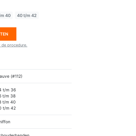
/m 40
40 t/m 42
ETEN
r de procedure.
auve (#112)
4 t/m 36
6 t/m 38
8 t/m 40
0 t/m 42
hiffon
chouderbanden