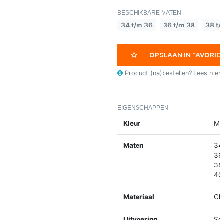
BESCHIKBARE MATEN
34 t/m 36
36 t/m 38
38 t
OPSLAAN IN FAVORI
Product (na)bestellen?
Lees hie
EIGENSCHAPPEN
Kleur
M
Maten
3
3
3
4
Materiaal
C
Uitvoering
S