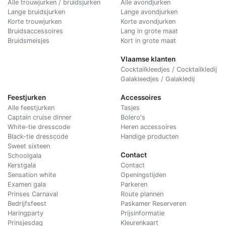
Alle trouwjurken / bruidsjurken
Alle avondjurken
Lange bruidsjurken
Lange avondjurken
Korte trouwjurken
Korte avondjurken
Bruidsaccessoires
Lang in grote maat
Bruidsmeisjes
Kort in grote maat
Vlaamse klanten
Cocktailkleedjes / Cocktailkledij
Galakleedjes / Galakledij
Feestjurken
Accessoires
Alle feestjurken
Tasjes
Captain cruise dinner
Bolero's
White-tie dresscode
Heren accessoires
Black-tie dresscode
Handige producten
Sweet sixteen
Contact
Schoolgala
Kerstgala
C
ontact
Sensation white
Openingstijden
Examen gala
Parkeren
Prinses Carnaval
Route plannen
Bedrijfsfeest
Paskamer Reserveren
Haringparty
Prijsinformatie
Prinsjesdag
Kleurenkaart