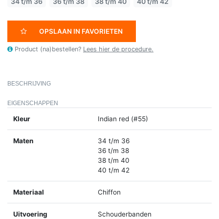
34 t/m 36
36 t/m 38
38 t/m 40
40 t/m 42
OPSLAAN IN FAVORIETEN
Product (na)bestellen?
Lees hier de procedure.
BESCHRIJVING
EIGENSCHAPPEN
Kleur
Indian red (#55)
Maten
34 t/m 36
36 t/m 38
38 t/m 40
40 t/m 42
Materiaal
Chiffon
Uitvoering
Schouderbanden