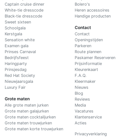
Captain cruise dinner
Bolero's
White-tie dresscode
Heren accessoires
Black-tie dresscode
Handige producten
Sweet sixteen
Contact
Schoolgala
Kerstgala
C
ontact
Sensation white
Openingstijden
Examen gala
Parkeren
Prinses Carnaval
Route plannen
Bedrijfsfeest
Paskamer Reserveren
Haringparty
Prijsinformatie
Prinsjesdag
Kleurenkaart
Red Hat Society
F.A.Q.
Nieuwjaarsgala
Kleermaker
Luxury Fair
Nieuws
Blog
Grote maten
Reviews
Alle grote maten jurken
Media
Grote maten galajurken
Vacatures
Grote maten cocktailjurken
Klantenservice
Grote maten trouwjurken
Acties
Grote maten korte trouwjurken
Privacyverklaring