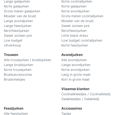
Lange galajurken
Korte cocktailjurken
Korte galajurken
Korte galajurken
Grote maten galajurken
Korte avondjurken
Moeder van de bruid
Grote maten cocktailjurken
Lange avondjurken
Moeder van de bruid
Lange feestjurken
Sweet sixteen jurk
Kerstfeestjurken
Kerstfeestjurken
Sweet sixteen jurk
Little black dress
Low budget
Low budget cocktailjurken
Uitverkoop
Korte feestjurken
Trouwen
Avondjurken
Alle trouwjurken / bruidsjurken
Alle avondjurken
Lange bruidsjurken
Lange avondjurken
Korte trouwjurken
Korte avondjurken
Bruidsaccessoires
Lang in grote maat
Bruidsmeisjes
Kort in grote maat
Vlaamse klanten
Cocktailkleedjes / Cocktailkledij
Galakleedjes / Galakledij
Feestjurken
Accessoires
Alle feestjurken
Tasjes