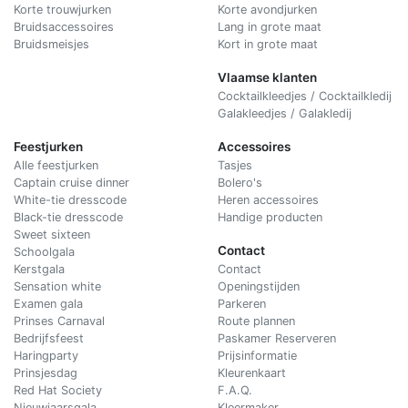
Korte trouwjurken
Korte avondjurken
Bruidsaccessoires
Lang in grote maat
Bruidsmeisjes
Kort in grote maat
Vlaamse klanten
Cocktailkleedjes / Cocktailkledij
Galakleedjes / Galakledij
Feestjurken
Accessoires
Alle feestjurken
Tasjes
Captain cruise dinner
Bolero's
White-tie dresscode
Heren accessoires
Black-tie dresscode
Handige producten
Sweet sixteen
Contact
Schoolgala
Kerstgala
C
ontact
Sensation white
Openingstijden
Examen gala
Parkeren
Prinses Carnaval
Route plannen
Bedrijfsfeest
Paskamer Reserveren
Haringparty
Prijsinformatie
Prinsjesdag
Kleurenkaart
Red Hat Society
F.A.Q.
Nieuwjaarsgala
Kleermaker