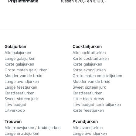
Prijsinformatie
tussen €70,- en €100,-
Galajurken
Cocktailjurken
Alle galajurken
Alle cocktailjurken
Lange galajurken
Korte cocktailjurken
Korte galajurken
Korte galajurken
Grote maten galajurken
Korte avondjurken
Moeder van de bruid
Grote maten cocktailjurken
Lange avondjurken
Moeder van de bruid
Lange feestjurken
Sweet sixteen jurk
Kerstfeestjurken
Kerstfeestjurken
Sweet sixteen jurk
Little black dress
Low budget
Low budget cocktailjurken
Uitverkoop
Korte feestjurken
Trouwen
Avondjurken
Alle trouwjurken / bruidsjurken
Alle avondjurken
Lange bruidsjurken
Lange avondjurken