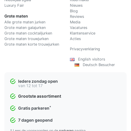
Luxury Fair
Nieuws
Blog
Grote maten
Reviews
Alle grote maten jurken
Media
Grote maten galajurken
Vacatures
Grote maten cocktailjurken
Klantenservice
Grote maten trouwjurken
Acties
Grote maten korte trouwjurken
Privacyverklaring
English visitors
Deutsch Besucher
Iedere zondag open
van 12 tot 17
Grootste assortiment
*
Gratis parkeren
7 dagen geopend
* Lees de voorwaarden op de
parkeren
pagina