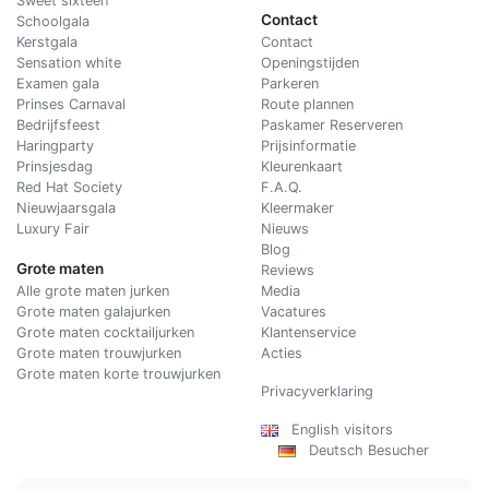
Sweet sixteen
Contact
Schoolgala
Kerstgala
C
ontact
Sensation white
Openingstijden
Examen gala
Parkeren
Prinses Carnaval
Route plannen
Bedrijfsfeest
Paskamer Reserveren
Haringparty
Prijsinformatie
Prinsjesdag
Kleurenkaart
Red Hat Society
F.A.Q.
Nieuwjaarsgala
Kleermaker
Luxury Fair
Nieuws
Blog
Grote maten
Reviews
Alle grote maten jurken
Media
Grote maten galajurken
Vacatures
Grote maten cocktailjurken
Klantenservice
Grote maten trouwjurken
Acties
Grote maten korte trouwjurken
Privacyverklaring
English visitors
Deutsch Besucher