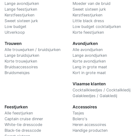
Lange avondjurken
Moeder van de bruid
Lange feestjurken
Sweet sixteen jurk
Kerstfeestjurken
Kerstfeestjurken
Sweet sixteen jurk
Little black dress
Low budget
Low budget cocktailjurken
Uitverkoop
Korte feestjurken
Trouwen
Avondjurken
Alle trouwjurken / bruidsjurken
Alle avondjurken
Lange bruidsjurken
Lange avondjurken
Korte trouwjurken
Korte avondjurken
Bruidsaccessoires
Lang in grote maat
Bruidsmeisjes
Kort in grote maat
Vlaamse klanten
Cocktailkleedjes / Cocktailkledij
Galakleedjes / Galakledij
Feestjurken
Accessoires
Alle feestjurken
Tasjes
Captain cruise dinner
Bolero's
White-tie dresscode
Heren accessoires
Black-tie dresscode
Handige producten