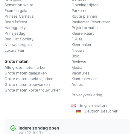
Sensation white
Openingstijden
Examen gala
Parkeren
Prinses Carnaval
Route plannen
Bedrijfsfeest
Paskamer Reserveren
Haringparty
Prijsinformatie
Prinsjesdag
Kleurenkaart
Red Hat Society
F.A.Q.
Nieuwjaarsgala
Kleermaker
Luxury Fair
Nieuws
Blog
Grote maten
Reviews
Alle grote maten jurken
Media
Grote maten galajurken
Vacatures
Grote maten cocktailjurken
Klantenservice
Grote maten trouwjurken
Acties
Grote maten korte trouwjurken
Privacyverklaring
English visitors
Deutsch Besucher
Iedere zondag open
van 12 tot 17