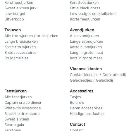
Kerstfeestjurken
Kerstfeestjurken
Sweet sixteen jurk
Little black dress
Low budget
Low budget cocktailjurken
Uitverkoop
Korte feestjurken
Trouwen
Avondjurken
Alle trouwjurken / bruidsjurken
Alle avondjurken
Lange bruidsjurken
Lange avondjurken
Korte trouwjurken
Korte avondjurken
Bruidsaccessoires
Lang in grote maat
Bruidsmeisjes
Kort in grote maat
Vlaamse klanten
Cocktailkleedjes / Cocktailkledij
Galakleedjes / Galakledij
Feestjurken
Accessoires
Alle feestjurken
Tasjes
Captain cruise dinner
Bolero's
White-tie dresscode
Heren accessoires
Black-tie dresscode
Handige producten
Sweet sixteen
Contact
Schoolgala
Kerstgala
C
ontact