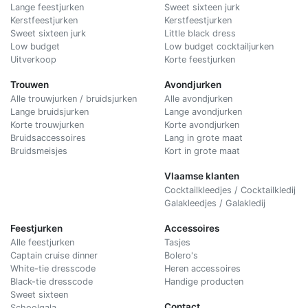
Lange feestjurken
Sweet sixteen jurk
Kerstfeestjurken
Kerstfeestjurken
Sweet sixteen jurk
Little black dress
Low budget
Low budget cocktailjurken
Uitverkoop
Korte feestjurken
Trouwen
Avondjurken
Alle trouwjurken / bruidsjurken
Alle avondjurken
Lange bruidsjurken
Lange avondjurken
Korte trouwjurken
Korte avondjurken
Bruidsaccessoires
Lang in grote maat
Bruidsmeisjes
Kort in grote maat
Vlaamse klanten
Cocktailkleedjes / Cocktailkledij
Galakleedjes / Galakledij
Feestjurken
Accessoires
Alle feestjurken
Tasjes
Captain cruise dinner
Bolero's
White-tie dresscode
Heren accessoires
Black-tie dresscode
Handige producten
Sweet sixteen
Contact
Schoolgala