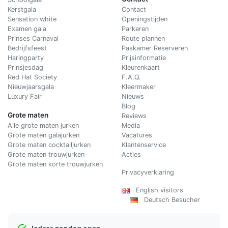
Kerstgala
C
ontact
Sensation white
Openingstijden
Examen gala
Parkeren
Prinses Carnaval
Route plannen
Bedrijfsfeest
Paskamer Reserveren
Haringparty
Prijsinformatie
Prinsjesdag
Kleurenkaart
Red Hat Society
F.A.Q.
Nieuwjaarsgala
Kleermaker
Luxury Fair
Nieuws
Blog
Grote maten
Reviews
Alle grote maten jurken
Media
Grote maten galajurken
Vacatures
Grote maten cocktailjurken
Klantenservice
Grote maten trouwjurken
Acties
Grote maten korte trouwjurken
Privacyverklaring
English visitors
Deutsch Besucher