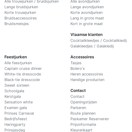
Alle trouwjurken / bruidsjurken
Alle avondjurken
Lange bruidsjurken
Lange avondjurken
Korte trouwjurken
Korte avondjurken
Bruidsaccessoires
Lang in grote maat
Bruidsmeisjes
Kort in grote maat
Vlaamse klanten
Cocktailkleedjes / Cocktailkledij
Galakleedjes / Galakledij
Feestjurken
Accessoires
Alle feestjurken
Tasjes
Captain cruise dinner
Bolero's
White-tie dresscode
Heren accessoires
Black-tie dresscode
Handige producten
Sweet sixteen
Contact
Schoolgala
Kerstgala
C
ontact
Sensation white
Openingstijden
Examen gala
Parkeren
Prinses Carnaval
Route plannen
Bedrijfsfeest
Paskamer Reserveren
Haringparty
Prijsinformatie
Prinsjesdag
Kleurenkaart