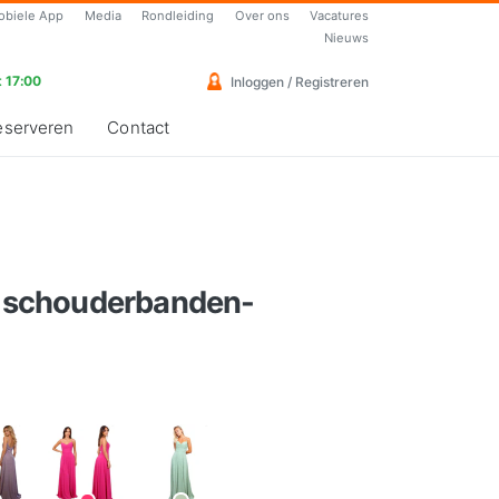
obiele App
Media
Rondleiding
Over ons
Vacatures
Nieuws
 17:00
Inloggen / Registreren
eserveren
Contact
ue schouderbanden-