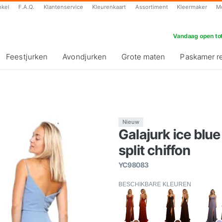
nkel
F.A.Q.
Klantenservice
Kleurenkaart
Assortiment
Kleermaker
M
Vandaag open tot
Feestjurken
Avondjurken
Grote maten
Paskamer r
Nieuw
Galajurk ice bl
split chiffon
YC98083
BESCHIKBARE KLEUREN