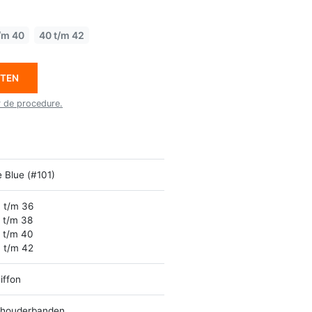
/m 40
40 t/m 42
ETEN
r de procedure.
e Blue (#101)
 t/m 36
 t/m 38
 t/m 40
 t/m 42
iffon
houderbanden