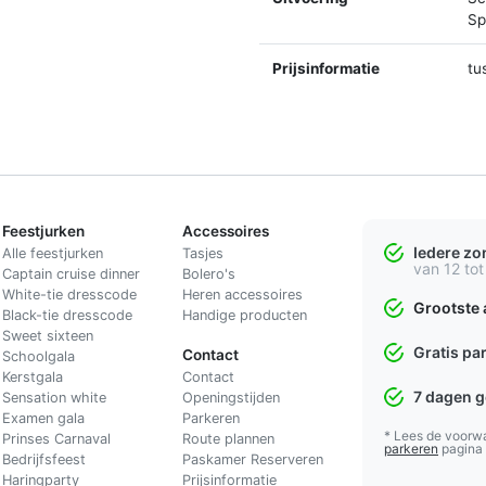
Spl
Prijsinformatie
tu
Feestjurken
Accessoires
Iedere z
Alle feestjurken
Tasjes
van 12 tot
Captain cruise dinner
Bolero's
White-tie dresscode
Heren accessoires
Grootste 
Black-tie dresscode
Handige producten
Sweet sixteen
Gratis pa
Contact
Schoolgala
Kerstgala
C
ontact
7 dagen 
Sensation white
Openingstijden
Examen gala
Parkeren
* Lees de voorw
Prinses Carnaval
Route plannen
parkeren
pagina
Bedrijfsfeest
Paskamer Reserveren
Haringparty
Prijsinformatie