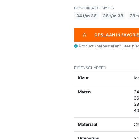
BESCHIKBARE MATEN
34 t/m 36
36 t/m 38
38 t
OPSLAAN IN FAVORI
Product (na)bestellen?
Lees hie
EIGENSCHAPPEN
Kleur
Ic
Maten
34
36
38
40
Materiaal
Ch
Uitvoering
Sc