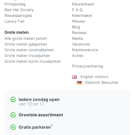
Prinsjesdag
Kleurenkaart
Red Hat Society
F.A.Q.
Nieuwjaarsgala
Kleermaker
Luxury Fair
Nieuws
Blog
Grote maten
Reviews
Alle grote maten jurken
Media
Grote maten galajurken
Vacatures
Grote maten cocktailjurken
Klantenservice
Grote maten trouwjurken
Acties
Grote maten korte trouwjurken
Privacyverklaring
English visitors
Deutsch Besucher
Iedere zondag open
van 12 tot 17
Grootste assortiment
*
Gratis parkeren