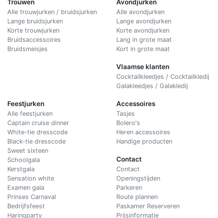
Trouwen
Avondjurken
Alle trouwjurken / bruidsjurken
Alle avondjurken
Lange bruidsjurken
Lange avondjurken
Korte trouwjurken
Korte avondjurken
Bruidsaccessoires
Lang in grote maat
Bruidsmeisjes
Kort in grote maat
Vlaamse klanten
Cocktailkleedjes / Cocktailkledij
Galakleedjes / Galakledij
Feestjurken
Accessoires
Alle feestjurken
Tasjes
Captain cruise dinner
Bolero's
White-tie dresscode
Heren accessoires
Black-tie dresscode
Handige producten
Sweet sixteen
Contact
Schoolgala
Kerstgala
C
ontact
Sensation white
Openingstijden
Examen gala
Parkeren
Prinses Carnaval
Route plannen
Bedrijfsfeest
Paskamer Reserveren
Haringparty
Prijsinformatie