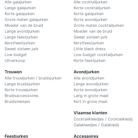
Alle galajurken
Alle cocktailjurken
Lange galajurken
Korte cocktailjurken
Korte galajurken
Korte galajurken
Grote maten galajurken
Korte avondjurken
Moeder van de bruid
Grote maten cocktailjurken
Lange avondjurken
Moeder van de bruid
Lange feestjurken
Sweet sixteen jurk
Kerstfeestjurken
Kerstfeestjurken
Sweet sixteen jurk
Little black dress
Low budget
Low budget cocktailjurken
Uitverkoop
Korte feestjurken
Trouwen
Avondjurken
Alle trouwjurken / bruidsjurken
Alle avondjurken
Lange bruidsjurken
Lange avondjurken
Korte trouwjurken
Korte avondjurken
Bruidsaccessoires
Lang in grote maat
Bruidsmeisjes
Kort in grote maat
Vlaamse klanten
Cocktailkleedjes / Cocktailkledij
Galakleedjes / Galakledij
Feestjurken
Accessoires