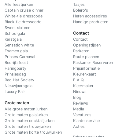
Alle feestjurken
Tasjes
Captain cruise dinner
Bolero's
White-tie dresscode
Heren accessoires
Black-tie dresscode
Handige producten
Sweet sixteen
Contact
Schoolgala
Kerstgala
C
ontact
Sensation white
Openingstijden
Examen gala
Parkeren
Prinses Carnaval
Route plannen
Bedrijfsfeest
Paskamer Reserveren
Haringparty
Prijsinformatie
Prinsjesdag
Kleurenkaart
Red Hat Society
F.A.Q.
Nieuwjaarsgala
Kleermaker
Luxury Fair
Nieuws
Blog
Grote maten
Reviews
Alle grote maten jurken
Media
Grote maten galajurken
Vacatures
Grote maten cocktailjurken
Klantenservice
Grote maten trouwjurken
Acties
Grote maten korte trouwjurken