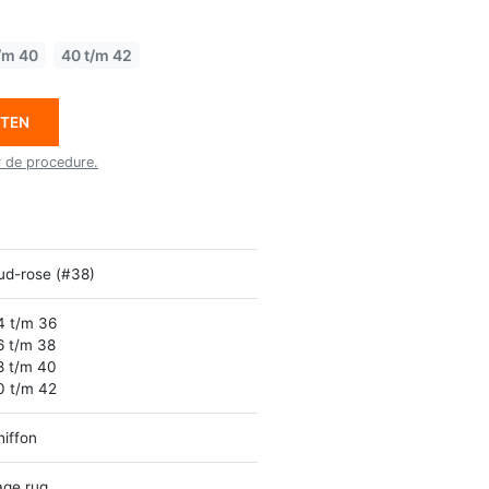
/m 40
40 t/m 42
ETEN
r de procedure.
ud-rose (#38)
4 t/m 36
6 t/m 38
8 t/m 40
0 t/m 42
hiffon
age rug