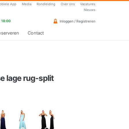
obiele App
Media
Rondleiding
Over ons
Vacatures
Nieuws
 18:00
Inloggen / Registreren
eserveren
Contact
e lage rug-split