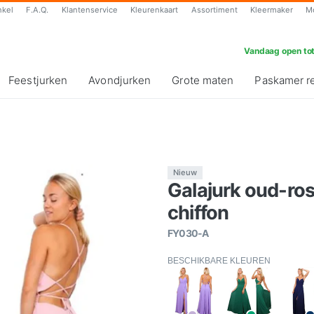
nkel
F.A.Q.
Klantenservice
Kleurenkaart
Assortiment
Kleermaker
M
Vandaag open tot
Feestjurken
Avondjurken
Grote maten
Paskamer r
Nieuw
Galajurk oud-ros
chiffon
FY030-A
BESCHIKBARE KLEUREN