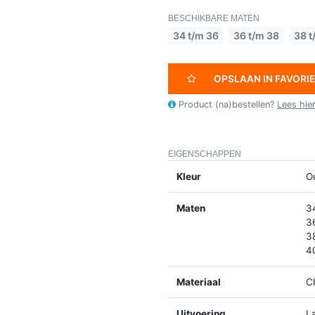
BESCHIKBARE MATEN
34 t/m 36
36 t/m 38
38 t
OPSLAAN IN FAVORI
Product (na)bestellen?
Lees hie
EIGENSCHAPPEN
Kleur
O
Maten
3
3
3
4
Materiaal
C
Uitvoering
L