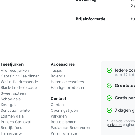
Sp
Prijsinformatie
t
Feestjurken
Accessoires
Iedere z
Alle feestjurken
Tasjes
van 12 tot
Captain cruise dinner
Bolero's
White-tie dresscode
Heren accessoires
Grootste 
Black-tie dresscode
Handige producten
Sweet sixteen
Gratis pa
Contact
Schoolgala
Kerstgala
C
ontact
7 dagen 
Sensation white
Openingstijden
Examen gala
Parkeren
* Lees de voorw
Prinses Carnaval
Route plannen
parkeren
pagina
Bedrijfsfeest
Paskamer Reserveren
Haringparty
Prijsinformatie