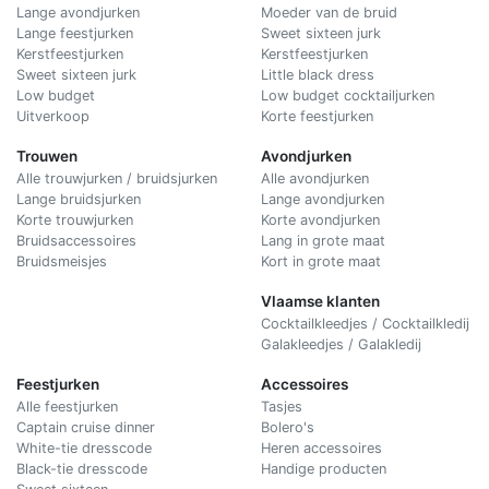
Lange avondjurken
Moeder van de bruid
Lange feestjurken
Sweet sixteen jurk
Kerstfeestjurken
Kerstfeestjurken
Sweet sixteen jurk
Little black dress
Low budget
Low budget cocktailjurken
Uitverkoop
Korte feestjurken
Trouwen
Avondjurken
Alle trouwjurken / bruidsjurken
Alle avondjurken
Lange bruidsjurken
Lange avondjurken
Korte trouwjurken
Korte avondjurken
Bruidsaccessoires
Lang in grote maat
Bruidsmeisjes
Kort in grote maat
Vlaamse klanten
Cocktailkleedjes / Cocktailkledij
Galakleedjes / Galakledij
Feestjurken
Accessoires
Alle feestjurken
Tasjes
Captain cruise dinner
Bolero's
White-tie dresscode
Heren accessoires
Black-tie dresscode
Handige producten