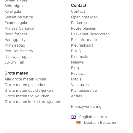
Sweet sixteen
Contact
Schoolgala
Kerstgala
C
ontact
Sensation white
Openingstijden
Examen gala
Parkeren
Prinses Carnaval
Route plannen
Bedrijfsfeest
Paskamer Reserveren
Haringparty
Prijsinformatie
Prinsjesdag
Kleurenkaart
Red Hat Society
F.A.Q.
Nieuwjaarsgala
Kleermaker
Luxury Fair
Nieuws
Blog
Grote maten
Reviews
Alle grote maten jurken
Media
Grote maten galajurken
Vacatures
Grote maten cocktailjurken
Klantenservice
Grote maten trouwjurken
Acties
Grote maten korte trouwjurken
Privacyverklaring
English visitors
Deutsch Besucher