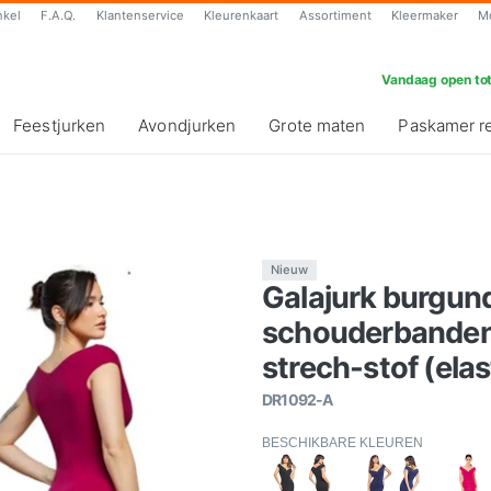
nkel
F.A.Q.
Klantenservice
Kleurenkaart
Assortiment
Kleermaker
M
Vandaag open tot
Feestjurken
Avondjurken
Grote maten
Paskamer r
Nieuw
Galajurk burgun
schouderbande
strech-stof (elas
DR1092-A
BESCHIKBARE KLEUREN