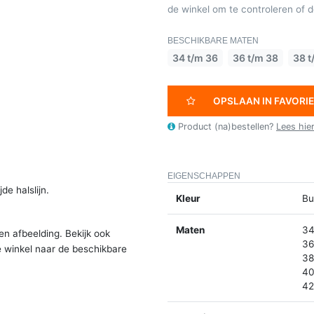
de winkel om te controleren of de
BESCHIKBARE MATEN
34 t/m 36
36 t/m 38
38 t
OPSLAAN IN FAVORI
Product (na)bestellen?
Lees hie
EIGENSCHAPPEN
e halslijn.
Kleur
Bu
Maten
34
en afbeelding. Bekijk ook
36
e winkel naar de beschikbare
38
40
42