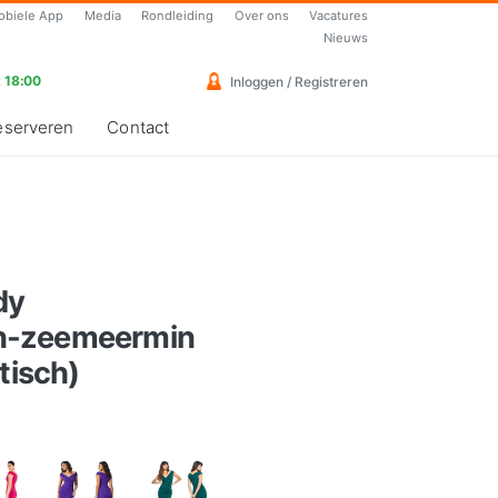
obiele App
Media
Rondleiding
Over ons
Vacatures
Nieuws
 18:00
Inloggen / Registreren
eserveren
Contact
dy
n-zeemeermin
tisch)