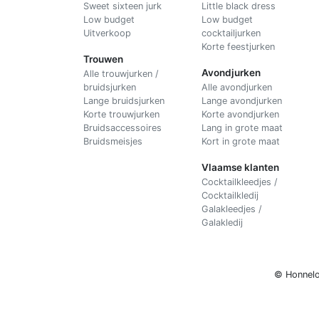
Sweet sixteen jurk
Little black dress
Low budget
Low budget
Uitverkoop
cocktailjurken
Korte feestjurken
Trouwen
Avondjurken
Alle trouwjurken /
bruidsjurken
Alle avondjurken
Lange bruidsjurken
Lange avondjurken
Korte trouwjurken
Korte avondjurken
Bruidsaccessoires
Lang in grote maat
Bruidsmeisjes
Kort in grote maat
Vlaamse klanten
Cocktailkleedjes /
Cocktailkledij
Galakleedjes /
Galakledij
© Honnelo