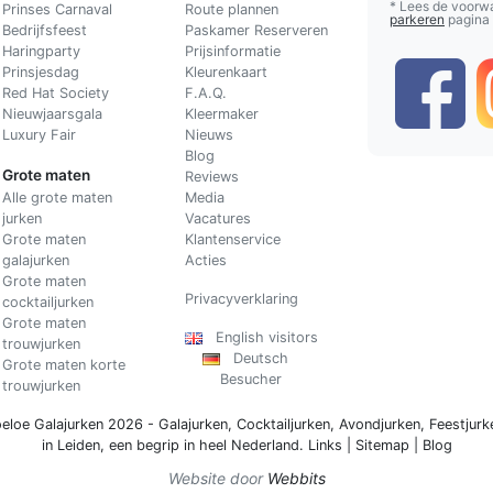
* Lees de voorw
Prinses Carnaval
Route plannen
parkeren
pagina
Bedrijfsfeest
Paskamer Reserveren
Haringparty
Prijsinformatie
Prinsjesdag
Kleurenkaart
Red Hat Society
F.A.Q.
Nieuwjaarsgala
Kleermaker
Luxury Fair
Nieuws
Blog
Grote maten
Reviews
Alle grote maten
Media
jurken
Vacatures
Grote maten
Klantenservice
galajurken
Acties
Grote maten
Privacyverklaring
cocktailjurken
Grote maten
English visitors
trouwjurken
Deutsch
Grote maten korte
Besucher
trouwjurken
eloe Galajurken 2026 -
Galajurken
,
Cocktailjurken
,
Avondjurken
,
Feestjurk
in Leiden, een begrip in
heel Nederland
.
Links
|
Sitemap
|
Blog
Website door
Webbits