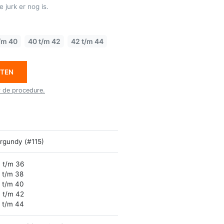
 jurk er nog is.
/m 40
40 t/m 42
42 t/m 44
ETEN
r de procedure.
rgundy (#115)
 t/m 36
 t/m 38
 t/m 40
 t/m 42
 t/m 44