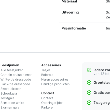
Materiaal
St
Uitvoering
Sc
Ze
Prijsinformatie
tu
Feestjurken
Accessoires
Iedere z
Alle feestjurken
Tasjes
van 12 tot
Captain cruise dinner
Bolero's
White-tie dresscode
Heren accessoires
Grootste 
Black-tie dresscode
Handige producten
Sweet sixteen
Gratis pa
Contact
Schoolgala
Kerstgala
C
ontact
7 dagen 
Sensation white
Openingstijden
Examen gala
Parkeren