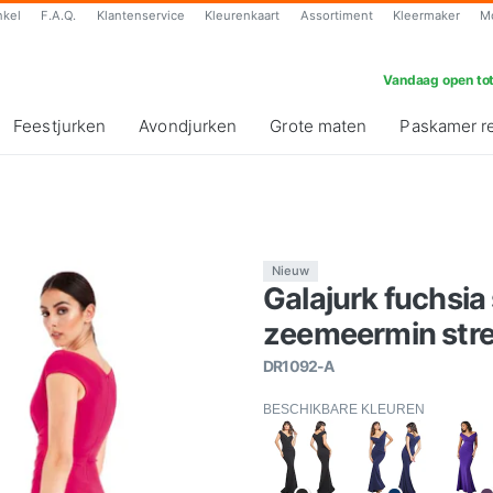
nkel
F.A.Q.
Klantenservice
Kleurenkaart
Assortiment
Kleermaker
M
Vandaag open tot
Feestjurken
Avondjurken
Grote maten
Paskamer r
Nieuw
Galajurk fuchsi
zeemeermin strec
DR1092-A
BESCHIKBARE KLEUREN