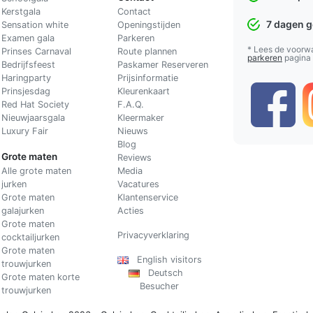
Kerstgala
C
ontact
7 dagen 
Sensation white
Openingstijden
Examen gala
Parkeren
* Lees de voorw
Prinses Carnaval
Route plannen
parkeren
pagina
Bedrijfsfeest
Paskamer Reserveren
Haringparty
Prijsinformatie
Prinsjesdag
Kleurenkaart
Red Hat Society
F.A.Q.
Nieuwjaarsgala
Kleermaker
Luxury Fair
Nieuws
Blog
Grote maten
Reviews
Alle grote maten
Media
jurken
Vacatures
Grote maten
Klantenservice
galajurken
Acties
Grote maten
Privacyverklaring
cocktailjurken
Grote maten
English visitors
trouwjurken
Deutsch
Grote maten korte
Besucher
trouwjurken