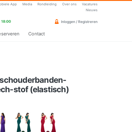
obiele App
Media
Rondleiding
Over ons
Vacatures
Nieuws
 18:00
Inloggen / Registreren
eserveren
Contact
a schouderbanden-
h-stof (elastisch)