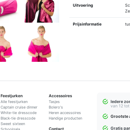
Uitvoering
Sc
Ze
Prijsinformatie
tu
Feestjurken
Accessoires
Iedere z
Alle feestjurken
Tasjes
van 12 tot
Captain cruise dinner
Bolero's
White-tie dresscode
Heren accessoires
Grootste 
Black-tie dresscode
Handige producten
Sweet sixteen
Gratis pa
Contact
Schoolgala