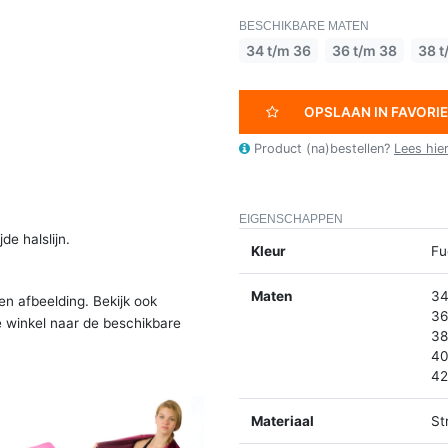
BESCHIKBARE MATEN
34 t/m 36
36 t/m 38
38 t
OPSLAAN IN FAVORI
Product (na)bestellen?
Lees hie
EIGENSCHAPPEN
e halslijn.
Kleur
Fu
Maten
34
en afbeelding. Bekijk ook
36
e winkel naar de beschikbare
38
40
42
Materiaal
St