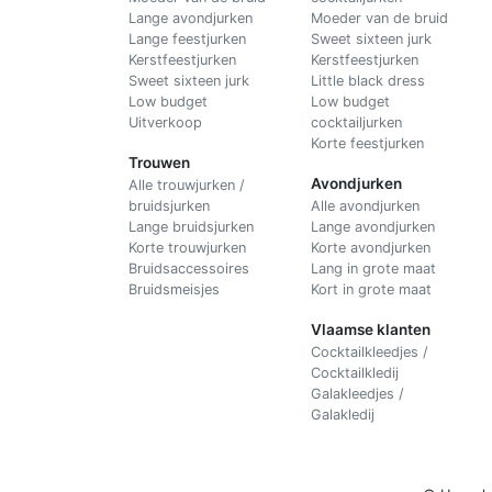
Lange avondjurken
Moeder van de bruid
Lange feestjurken
Sweet sixteen jurk
Kerstfeestjurken
Kerstfeestjurken
Sweet sixteen jurk
Little black dress
Low budget
Low budget
Uitverkoop
cocktailjurken
Korte feestjurken
Trouwen
Avondjurken
Alle trouwjurken /
bruidsjurken
Alle avondjurken
Lange bruidsjurken
Lange avondjurken
Korte trouwjurken
Korte avondjurken
Bruidsaccessoires
Lang in grote maat
Bruidsmeisjes
Kort in grote maat
Vlaamse klanten
Cocktailkleedjes /
Cocktailkledij
Galakleedjes /
Galakledij