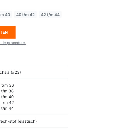
/m 40
40 t/m 42
42 t/m 44
ETEN
r de procedure.
chsia (#23)
 t/m 36
 t/m 38
 t/m 40
 t/m 42
 t/m 44
rech-stof (elastisch)