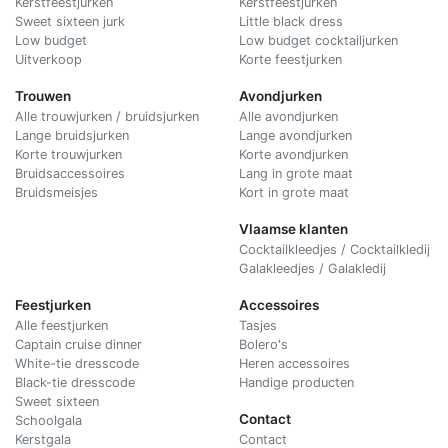
Kerstfeestjurken
Kerstfeestjurken
Sweet sixteen jurk
Little black dress
Low budget
Low budget cocktailjurken
Uitverkoop
Korte feestjurken
Trouwen
Avondjurken
Alle trouwjurken / bruidsjurken
Alle avondjurken
Lange bruidsjurken
Lange avondjurken
Korte trouwjurken
Korte avondjurken
Bruidsaccessoires
Lang in grote maat
Bruidsmeisjes
Kort in grote maat
Vlaamse klanten
Cocktailkleedjes / Cocktailkledij
Galakleedjes / Galakledij
Feestjurken
Accessoires
Alle feestjurken
Tasjes
Captain cruise dinner
Bolero's
White-tie dresscode
Heren accessoires
Black-tie dresscode
Handige producten
Sweet sixteen
Contact
Schoolgala
Kerstgala
C
ontact