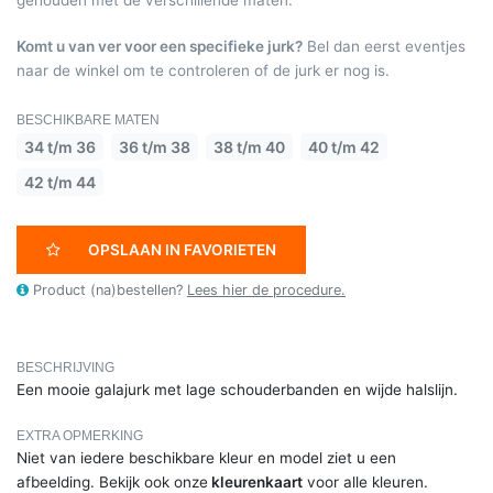
Komt u van ver voor een specifieke jurk?
Bel dan eerst eventjes
naar de winkel om te controleren of de jurk er nog is.
BESCHIKBARE MATEN
34 t/m 36
36 t/m 38
38 t/m 40
40 t/m 42
42 t/m 44
OPSLAAN IN FAVORIETEN
Product (na)bestellen?
Lees hier de procedure.
BESCHRIJVING
Een mooie galajurk met lage schouderbanden en wijde halslijn.
EXTRA OPMERKING
Niet van iedere beschikbare kleur en model ziet u een
afbeelding. Bekijk ook onze
kleurenkaart
voor alle kleuren.