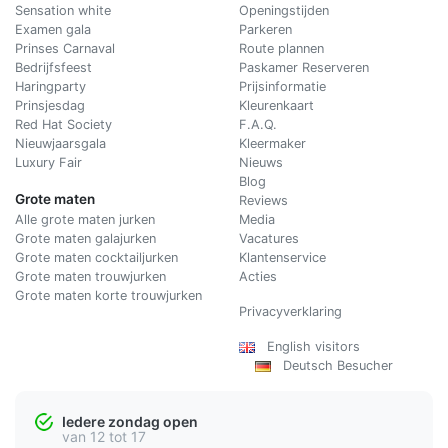
Sensation white
Openingstijden
Examen gala
Parkeren
Prinses Carnaval
Route plannen
Bedrijfsfeest
Paskamer Reserveren
Haringparty
Prijsinformatie
Prinsjesdag
Kleurenkaart
Red Hat Society
F.A.Q.
Nieuwjaarsgala
Kleermaker
Luxury Fair
Nieuws
Blog
Grote maten
Reviews
Alle grote maten jurken
Media
Grote maten galajurken
Vacatures
Grote maten cocktailjurken
Klantenservice
Grote maten trouwjurken
Acties
Grote maten korte trouwjurken
Privacyverklaring
English visitors
Deutsch Besucher
Iedere zondag open
van 12 tot 17