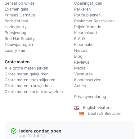
Sensation white
Openingstijden
Examen gala
Parkeren
Prinses Carnaval
Route plannen
Bedrijfsfeest
Paskamer Reserveren
Haringparty
Prijsinformatie
Prinsjesdag
Kleurenkaart
Red Hat Society
F.A.Q.
Nieuwjaarsgala
Kleermaker
Luxury Fair
Nieuws
Blog
Grote maten
Reviews
Alle grote maten jurken
Media
Grote maten galajurken
Vacatures
Grote maten cocktailjurken
Klantenservice
Grote maten trouwjurken
Acties
Grote maten korte trouwjurken
Privacyverklaring
English visitors
Deutsch Besucher
Iedere zondag open
van 12 tot 17