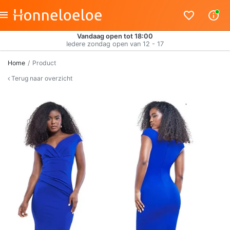
Vandaag open tot 18:00
Iedere zondag open van 12 - 17
Home
Product
Terug naar overzicht