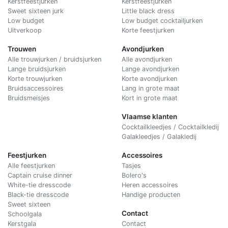
Kerstfeestjurken
Kerstfeestjurken
Sweet sixteen jurk
Little black dress
Low budget
Low budget cocktailjurken
Uitverkoop
Korte feestjurken
Trouwen
Avondjurken
Alle trouwjurken / bruidsjurken
Alle avondjurken
Lange bruidsjurken
Lange avondjurken
Korte trouwjurken
Korte avondjurken
Bruidsaccessoires
Lang in grote maat
Bruidsmeisjes
Kort in grote maat
Vlaamse klanten
Cocktailkleedjes / Cocktailkledij
Galakleedjes / Galakledij
Feestjurken
Accessoires
Alle feestjurken
Tasjes
Captain cruise dinner
Bolero's
White-tie dresscode
Heren accessoires
Black-tie dresscode
Handige producten
Sweet sixteen
Contact
Schoolgala
Kerstgala
C
ontact