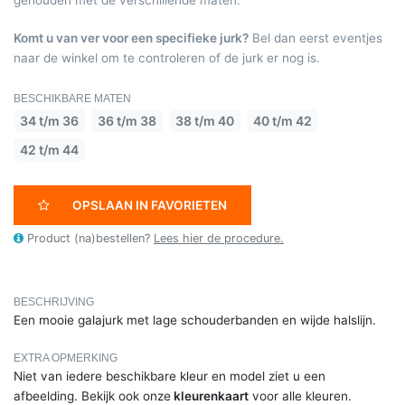
gehouden met de verschillende maten.
Komt u van ver voor een specifieke jurk?
Bel dan eerst eventjes
naar de winkel om te controleren of de jurk er nog is.
BESCHIKBARE MATEN
34 t/m 36
36 t/m 38
38 t/m 40
40 t/m 42
42 t/m 44
OPSLAAN IN FAVORIETEN
Product (na)bestellen?
Lees hier de procedure.
BESCHRIJVING
Een mooie galajurk met lage schouderbanden en wijde halslijn.
EXTRA OPMERKING
Niet van iedere beschikbare kleur en model ziet u een
afbeelding. Bekijk ook onze
kleurenkaart
voor alle kleuren.