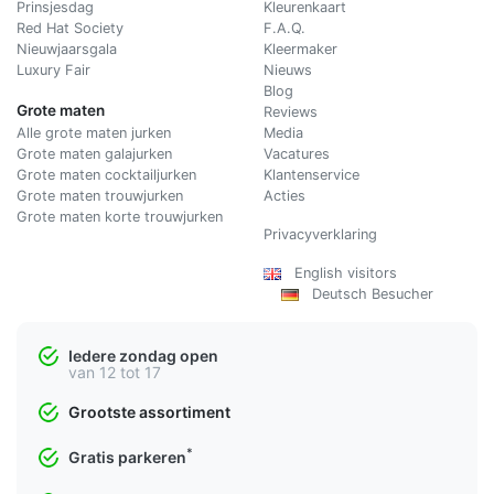
Prinsjesdag
Kleurenkaart
Red Hat Society
F.A.Q.
Nieuwjaarsgala
Kleermaker
Luxury Fair
Nieuws
Blog
Grote maten
Reviews
Alle grote maten jurken
Media
Grote maten galajurken
Vacatures
Grote maten cocktailjurken
Klantenservice
Grote maten trouwjurken
Acties
Grote maten korte trouwjurken
Privacyverklaring
English visitors
Deutsch Besucher
Iedere zondag open
van 12 tot 17
Grootste assortiment
*
Gratis parkeren