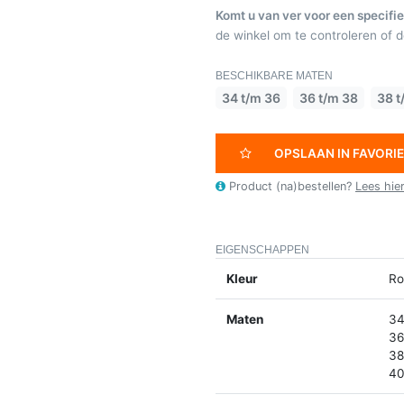
Komt u van ver voor een specifie
de winkel om te controleren of de
BESCHIKBARE MATEN
34 t/m 36
36 t/m 38
38 t
OPSLAAN IN FAVORI
Product (na)bestellen?
Lees hie
EIGENSCHAPPEN
Kleur
Ro
Maten
34
36
38
40