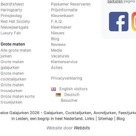
parkeren
pagina
Bedrijfsfeest
Paskamer Reserveren
Haringparty
Prijsinformatie
Prinsjesdag
Kleurenkaart
Red Hat Society
F.A.Q.
Nieuwjaarsgala
Kleermaker
Luxury Fair
Nieuws
Blog
Grote maten
Reviews
Alle grote maten
Media
jurken
Vacatures
Grote maten
Klantenservice
galajurken
Acties
Grote maten
Privacyverklaring
cocktailjurken
Grote maten
English visitors
trouwjurken
Deutsch
Grote maten korte
Besucher
trouwjurken
eloe Galajurken 2026 -
Galajurken
,
Cocktailjurken
,
Avondjurken
,
Feestjurk
in Leiden, een begrip in
heel Nederland
.
Links
|
Sitemap
|
Blog
Website door
Webbits