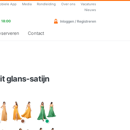
obiele App
Media
Rondleiding
Over ons
Vacatures
Nieuws
 18:00
Inloggen / Registreren
eserveren
Contact
it glans-satijn