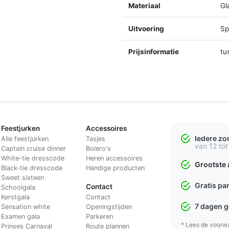
Materiaal
Gl
Uitvoering
Spl
Prijsinformatie
tu
Feestjurken
Accessoires
Iedere z
Alle feestjurken
Tasjes
van 12 tot
Captain cruise dinner
Bolero's
White-tie dresscode
Heren accessoires
Grootste 
Black-tie dresscode
Handige producten
Sweet sixteen
Gratis pa
Contact
Schoolgala
Kerstgala
C
ontact
7 dagen 
Sensation white
Openingstijden
Examen gala
Parkeren
* Lees de voorw
Prinses Carnaval
Route plannen