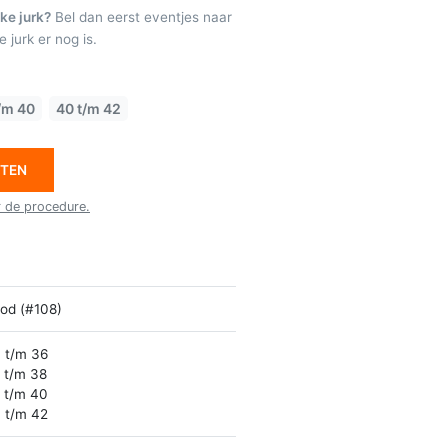
ke jurk?
Bel dan eerst eventjes naar
 jurk er nog is.
/m 40
40 t/m 42
ETEN
r de procedure.
od (#108)
 t/m 36
 t/m 38
 t/m 40
 t/m 42