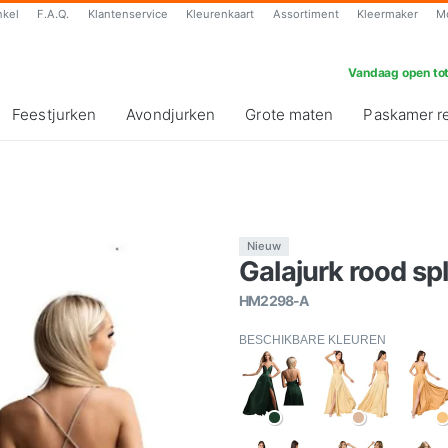
nkel
F.A.Q.
Klantenservice
Kleurenkaart
Assortiment
Kleermaker
M
Vandaag open tot
Feestjurken
Avondjurken
Grote maten
Paskamer r
Nieuw
Galajurk rood spl
HM2298-A
BESCHIKBARE KLEUREN