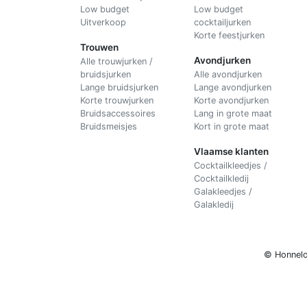
Low budget
Low budget
Uitverkoop
cocktailjurken
Korte feestjurken
Trouwen
Avondjurken
Alle trouwjurken /
bruidsjurken
Alle avondjurken
Lange bruidsjurken
Lange avondjurken
Korte trouwjurken
Korte avondjurken
Bruidsaccessoires
Lang in grote maat
Bruidsmeisjes
Kort in grote maat
Vlaamse klanten
Cocktailkleedjes /
Cocktailkledij
Galakleedjes /
Galakledij
© Honnelo