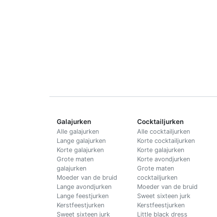
Galajurken
Cocktailjurken
Alle galajurken
Alle cocktailjurken
Lange galajurken
Korte cocktailjurken
Korte galajurken
Korte galajurken
Grote maten
Korte avondjurken
galajurken
Grote maten
Moeder van de bruid
cocktailjurken
Lange avondjurken
Moeder van de bruid
Lange feestjurken
Sweet sixteen jurk
Kerstfeestjurken
Kerstfeestjurken
Sweet sixteen jurk
Little black dress