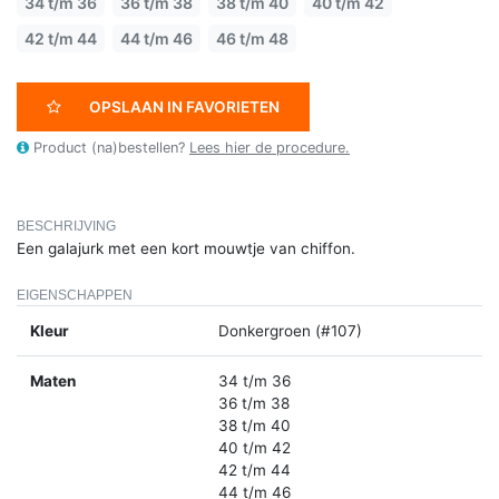
34 t/m 36
36 t/m 38
38 t/m 40
40 t/m 42
42 t/m 44
44 t/m 46
46 t/m 48
OPSLAAN IN FAVORIETEN
Product (na)bestellen?
Lees hier de procedure.
BESCHRIJVING
Een galajurk met een kort mouwtje van chiffon.
EIGENSCHAPPEN
Kleur
Donkergroen (#107)
Maten
34 t/m 36
36 t/m 38
38 t/m 40
40 t/m 42
42 t/m 44
44 t/m 46