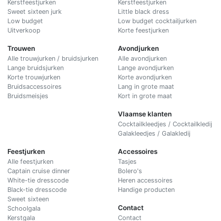
Kerstfeestjurken
Kerstfeestjurken
Sweet sixteen jurk
Little black dress
Low budget
Low budget cocktailjurken
Uitverkoop
Korte feestjurken
Trouwen
Avondjurken
Alle trouwjurken / bruidsjurken
Alle avondjurken
Lange bruidsjurken
Lange avondjurken
Korte trouwjurken
Korte avondjurken
Bruidsaccessoires
Lang in grote maat
Bruidsmeisjes
Kort in grote maat
Vlaamse klanten
Cocktailkleedjes / Cocktailkledij
Galakleedjes / Galakledij
Feestjurken
Accessoires
Alle feestjurken
Tasjes
Captain cruise dinner
Bolero's
White-tie dresscode
Heren accessoires
Black-tie dresscode
Handige producten
Sweet sixteen
Contact
Schoolgala
Kerstgala
C
ontact