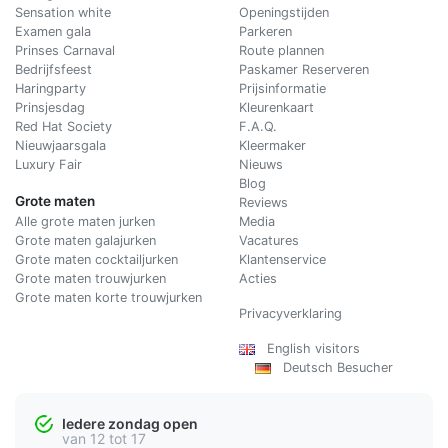
Sensation white
Openingstijden
Examen gala
Parkeren
Prinses Carnaval
Route plannen
Bedrijfsfeest
Paskamer Reserveren
Haringparty
Prijsinformatie
Prinsjesdag
Kleurenkaart
Red Hat Society
F.A.Q.
Nieuwjaarsgala
Kleermaker
Luxury Fair
Nieuws
Blog
Grote maten
Reviews
Alle grote maten jurken
Media
Grote maten galajurken
Vacatures
Grote maten cocktailjurken
Klantenservice
Grote maten trouwjurken
Acties
Grote maten korte trouwjurken
Privacyverklaring
English visitors
Deutsch Besucher
Iedere zondag open
van 12 tot 17