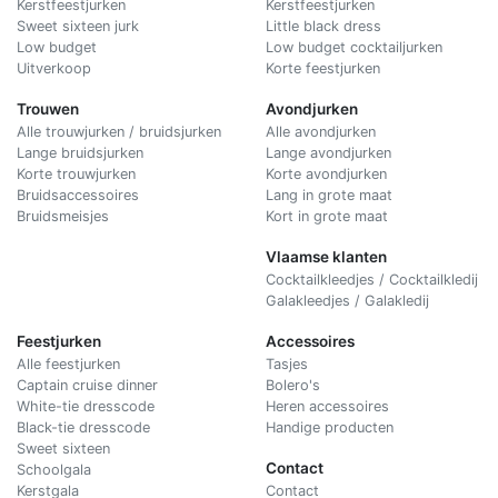
Kerstfeestjurken
Kerstfeestjurken
Sweet sixteen jurk
Little black dress
Low budget
Low budget cocktailjurken
Uitverkoop
Korte feestjurken
Trouwen
Avondjurken
Alle trouwjurken / bruidsjurken
Alle avondjurken
Lange bruidsjurken
Lange avondjurken
Korte trouwjurken
Korte avondjurken
Bruidsaccessoires
Lang in grote maat
Bruidsmeisjes
Kort in grote maat
Vlaamse klanten
Cocktailkleedjes / Cocktailkledij
Galakleedjes / Galakledij
Feestjurken
Accessoires
Alle feestjurken
Tasjes
Captain cruise dinner
Bolero's
White-tie dresscode
Heren accessoires
Black-tie dresscode
Handige producten
Sweet sixteen
Contact
Schoolgala
Kerstgala
C
ontact