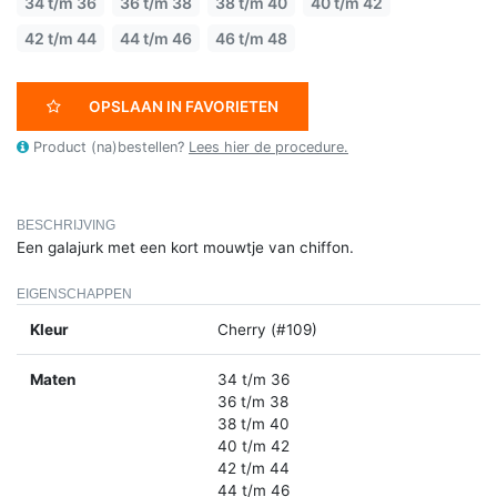
34 t/m 36
36 t/m 38
38 t/m 40
40 t/m 42
42 t/m 44
44 t/m 46
46 t/m 48
OPSLAAN IN FAVORIETEN
Product (na)bestellen?
Lees hier de procedure.
BESCHRIJVING
Een galajurk met een kort mouwtje van chiffon.
EIGENSCHAPPEN
Kleur
Cherry (#109)
Maten
34 t/m 36
36 t/m 38
38 t/m 40
40 t/m 42
42 t/m 44
44 t/m 46