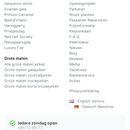
Sensation white
Openingstijden
Examen gala
Parkeren
Prinses Carnaval
Route plannen
Bedrijfsfeest
Paskamer Reserveren
Haringparty
Prijsinformatie
Prinsjesdag
Kleurenkaart
Red Hat Society
F.A.Q.
Nieuwjaarsgala
Kleermaker
Luxury Fair
Nieuws
Blog
Grote maten
Reviews
Alle grote maten jurken
Media
Grote maten galajurken
Vacatures
Grote maten cocktailjurken
Klantenservice
Grote maten trouwjurken
Acties
Grote maten korte trouwjurken
Privacyverklaring
English visitors
Deutsch Besucher
Iedere zondag open
van 12 tot 17