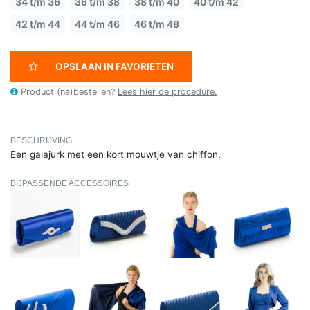
34 t/m 36
36 t/m 38
38 t/m 40
40 t/m 42
42 t/m 44
44 t/m 46
46 t/m 48
OPSLAAN IN FAVORIETEN
Product (na)bestellen?
Lees hier de procedure.
BESCHRIJVING
Een galajurk met een kort mouwtje van chiffon.
BIJPASSENDE ACCESSOIRES