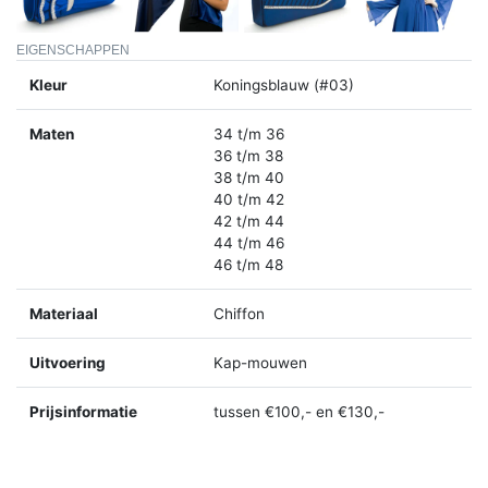
EIGENSCHAPPEN
Kleur
Koningsblauw (#03)
Maten
34 t/m 36
36 t/m 38
38 t/m 40
40 t/m 42
42 t/m 44
44 t/m 46
46 t/m 48
Materiaal
Chiffon
Uitvoering
Kap-mouwen
Prijsinformatie
tussen €100,- en €130,-