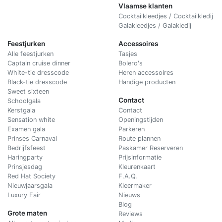
Vlaamse klanten
Cocktailkleedjes / Cocktailkledij
Galakleedjes / Galakledij
Feestjurken
Accessoires
Alle feestjurken
Tasjes
Captain cruise dinner
Bolero's
White-tie dresscode
Heren accessoires
Black-tie dresscode
Handige producten
Sweet sixteen
Contact
Schoolgala
Kerstgala
C
ontact
Sensation white
Openingstijden
Examen gala
Parkeren
Prinses Carnaval
Route plannen
Bedrijfsfeest
Paskamer Reserveren
Haringparty
Prijsinformatie
Prinsjesdag
Kleurenkaart
Red Hat Society
F.A.Q.
Nieuwjaarsgala
Kleermaker
Luxury Fair
Nieuws
Blog
Grote maten
Reviews