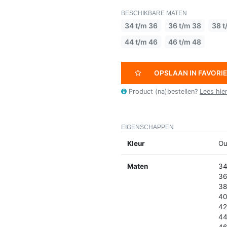
BESCHIKBARE MATEN
34 t/m 36
36 t/m 38
38 t
44 t/m 46
46 t/m 48
OPSLAAN IN FAVORI
Product (na)bestellen?
Lees hie
EIGENSCHAPPEN
Kleur
Ou
Maten
34
36
38
40
42
44
46