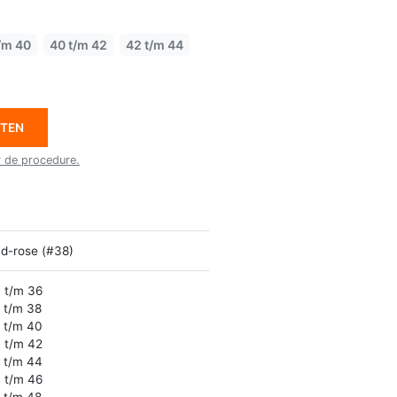
/m 40
40 t/m 42
42 t/m 44
ETEN
r de procedure.
d-rose (#38)
 t/m 36
 t/m 38
 t/m 40
 t/m 42
 t/m 44
 t/m 46
 t/m 48