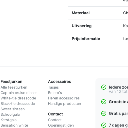
Materiaal
Ch
Uitvoering
K
Prijsinformatie
tu
Feestjurken
Accessoires
Iedere z
Alle feestjurken
Tasjes
van 12 tot
Captain cruise dinner
Bolero's
White-tie dresscode
Heren accessoires
Grootste 
Black-tie dresscode
Handige producten
Sweet sixteen
Gratis pa
Contact
Schoolgala
Kerstgala
C
ontact
7 dagen 
Sensation white
Openingstijden