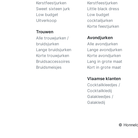
Kerstfeestjurken
Kerstfeestjurken
Sweet sixteen jurk
Little black dress
Low budget
Low budget
Uitverkoop
cocktailjurken
Korte feestjurken
Trouwen
Avondjurken
Alle trouwjurken /
bruidsjurken
Alle avondjurken
Lange bruidsjurken
Lange avondjurken
Korte trouwjurken
Korte avondjurken
Bruidsaccessoires
Lang in grote maat
Bruidsmeisjes
Kort in grote maat
Vlaamse klanten
Cocktailkleedjes /
Cocktailkledij
Galakleedjes /
Galakledij
© Honnelo