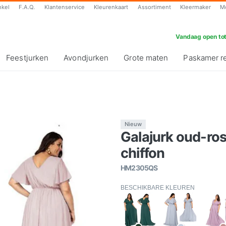
nkel
F.A.Q.
Klantenservice
Kleurenkaart
Assortiment
Kleermaker
M
Vandaag open tot
Feestjurken
Avondjurken
Grote maten
Paskamer r
Nieuw
Galajurk oud-r
chiffon
HM2305QS
BESCHIKBARE KLEUREN