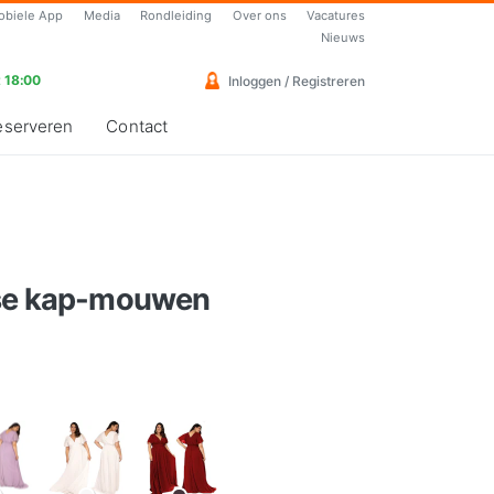
obiele App
Media
Rondleiding
Over ons
Vacatures
Nieuws
 18:00
Inloggen / Registreren
eserveren
Contact
ose kap-mouwen