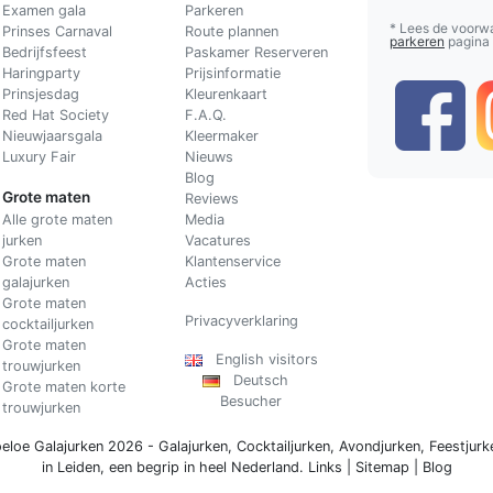
Examen gala
Parkeren
* Lees de voorw
Prinses Carnaval
Route plannen
parkeren
pagina
Bedrijfsfeest
Paskamer Reserveren
Haringparty
Prijsinformatie
Prinsjesdag
Kleurenkaart
Red Hat Society
F.A.Q.
Nieuwjaarsgala
Kleermaker
Luxury Fair
Nieuws
Blog
Grote maten
Reviews
Alle grote maten
Media
jurken
Vacatures
Grote maten
Klantenservice
galajurken
Acties
Grote maten
Privacyverklaring
cocktailjurken
Grote maten
English visitors
trouwjurken
Deutsch
Grote maten korte
Besucher
trouwjurken
eloe Galajurken 2026 -
Galajurken
,
Cocktailjurken
,
Avondjurken
,
Feestjurk
in Leiden, een begrip in
heel Nederland
.
Links
|
Sitemap
|
Blog