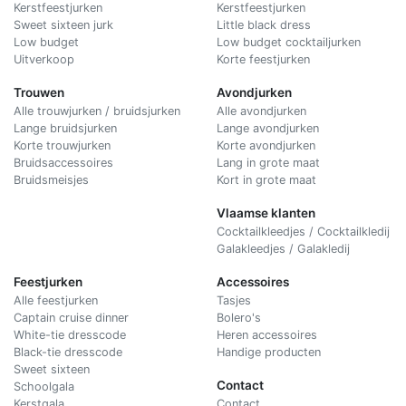
Kerstfeestjurken
Kerstfeestjurken
Sweet sixteen jurk
Little black dress
Low budget
Low budget cocktailjurken
Uitverkoop
Korte feestjurken
Trouwen
Avondjurken
Alle trouwjurken / bruidsjurken
Alle avondjurken
Lange bruidsjurken
Lange avondjurken
Korte trouwjurken
Korte avondjurken
Bruidsaccessoires
Lang in grote maat
Bruidsmeisjes
Kort in grote maat
Vlaamse klanten
Cocktailkleedjes / Cocktailkledij
Galakleedjes / Galakledij
Feestjurken
Accessoires
Alle feestjurken
Tasjes
Captain cruise dinner
Bolero's
White-tie dresscode
Heren accessoires
Black-tie dresscode
Handige producten
Sweet sixteen
Contact
Schoolgala
Kerstgala
C
ontact