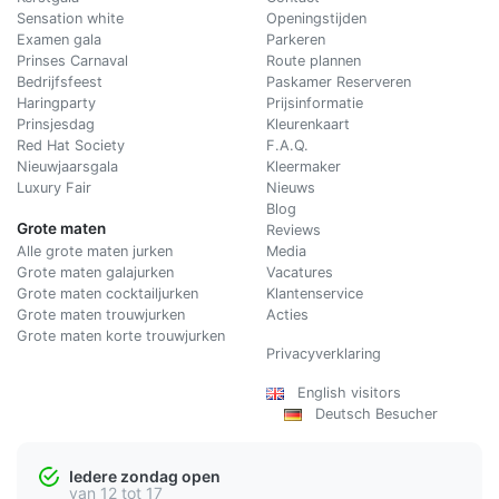
Sensation white
Openingstijden
Examen gala
Parkeren
Prinses Carnaval
Route plannen
Bedrijfsfeest
Paskamer Reserveren
Haringparty
Prijsinformatie
Prinsjesdag
Kleurenkaart
Red Hat Society
F.A.Q.
Nieuwjaarsgala
Kleermaker
Luxury Fair
Nieuws
Blog
Grote maten
Reviews
Alle grote maten jurken
Media
Grote maten galajurken
Vacatures
Grote maten cocktailjurken
Klantenservice
Grote maten trouwjurken
Acties
Grote maten korte trouwjurken
Privacyverklaring
English visitors
Deutsch Besucher
Iedere zondag open
van 12 tot 17