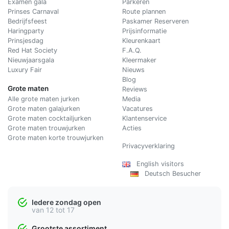
Examen gala
Parkeren
Prinses Carnaval
Route plannen
Bedrijfsfeest
Paskamer Reserveren
Haringparty
Prijsinformatie
Prinsjesdag
Kleurenkaart
Red Hat Society
F.A.Q.
Nieuwjaarsgala
Kleermaker
Luxury Fair
Nieuws
Blog
Grote maten
Reviews
Alle grote maten jurken
Media
Grote maten galajurken
Vacatures
Grote maten cocktailjurken
Klantenservice
Grote maten trouwjurken
Acties
Grote maten korte trouwjurken
Privacyverklaring
English visitors
Deutsch Besucher
Iedere zondag open
van 12 tot 17
Grootste assortiment