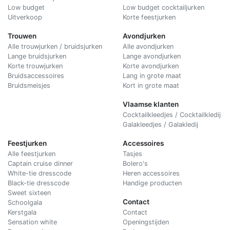
Low budget
Low budget cocktailjurken
Uitverkoop
Korte feestjurken
Trouwen
Avondjurken
Alle trouwjurken / bruidsjurken
Alle avondjurken
Lange bruidsjurken
Lange avondjurken
Korte trouwjurken
Korte avondjurken
Bruidsaccessoires
Lang in grote maat
Bruidsmeisjes
Kort in grote maat
Vlaamse klanten
Cocktailkleedjes / Cocktailkledij
Galakleedjes / Galakledij
Feestjurken
Accessoires
Alle feestjurken
Tasjes
Captain cruise dinner
Bolero's
White-tie dresscode
Heren accessoires
Black-tie dresscode
Handige producten
Sweet sixteen
Contact
Schoolgala
Kerstgala
C
ontact
Sensation white
Openingstijden