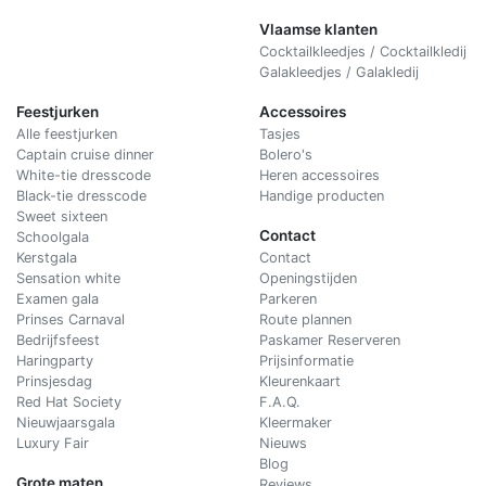
Vlaamse klanten
Cocktailkleedjes / Cocktailkledij
Galakleedjes / Galakledij
Feestjurken
Accessoires
Alle feestjurken
Tasjes
Captain cruise dinner
Bolero's
White-tie dresscode
Heren accessoires
Black-tie dresscode
Handige producten
Sweet sixteen
Contact
Schoolgala
Kerstgala
C
ontact
Sensation white
Openingstijden
Examen gala
Parkeren
Prinses Carnaval
Route plannen
Bedrijfsfeest
Paskamer Reserveren
Haringparty
Prijsinformatie
Prinsjesdag
Kleurenkaart
Red Hat Society
F.A.Q.
Nieuwjaarsgala
Kleermaker
Luxury Fair
Nieuws
Blog
Grote maten
Reviews