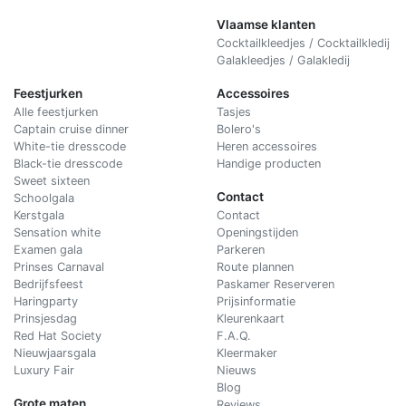
Vlaamse klanten
Cocktailkleedjes / Cocktailkledij
Galakleedjes / Galakledij
Feestjurken
Accessoires
Alle feestjurken
Tasjes
Captain cruise dinner
Bolero's
White-tie dresscode
Heren accessoires
Black-tie dresscode
Handige producten
Sweet sixteen
Contact
Schoolgala
Kerstgala
C
ontact
Sensation white
Openingstijden
Examen gala
Parkeren
Prinses Carnaval
Route plannen
Bedrijfsfeest
Paskamer Reserveren
Haringparty
Prijsinformatie
Prinsjesdag
Kleurenkaart
Red Hat Society
F.A.Q.
Nieuwjaarsgala
Kleermaker
Luxury Fair
Nieuws
Blog
Grote maten
Reviews