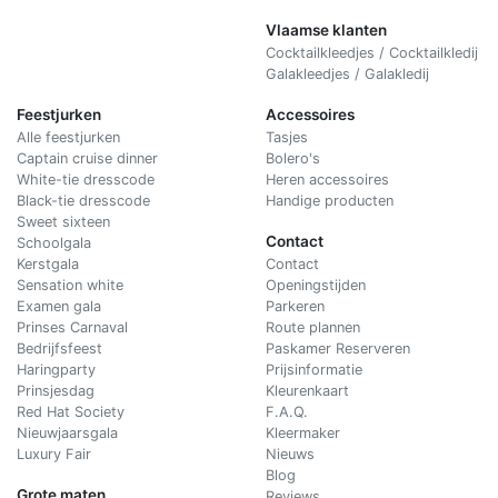
Vlaamse klanten
Cocktailkleedjes / Cocktailkledij
Galakleedjes / Galakledij
Feestjurken
Accessoires
Alle feestjurken
Tasjes
Captain cruise dinner
Bolero's
White-tie dresscode
Heren accessoires
Black-tie dresscode
Handige producten
Sweet sixteen
Contact
Schoolgala
Kerstgala
C
ontact
Sensation white
Openingstijden
Examen gala
Parkeren
Prinses Carnaval
Route plannen
Bedrijfsfeest
Paskamer Reserveren
Haringparty
Prijsinformatie
Prinsjesdag
Kleurenkaart
Red Hat Society
F.A.Q.
Nieuwjaarsgala
Kleermaker
Luxury Fair
Nieuws
Blog
Grote maten
Reviews