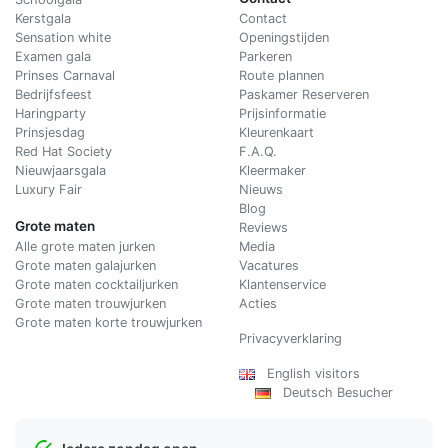
Kerstgala
C
ontact
Sensation white
Openingstijden
Examen gala
Parkeren
Prinses Carnaval
Route plannen
Bedrijfsfeest
Paskamer Reserveren
Haringparty
Prijsinformatie
Prinsjesdag
Kleurenkaart
Red Hat Society
F.A.Q.
Nieuwjaarsgala
Kleermaker
Luxury Fair
Nieuws
Blog
Grote maten
Reviews
Alle grote maten jurken
Media
Grote maten galajurken
Vacatures
Grote maten cocktailjurken
Klantenservice
Grote maten trouwjurken
Acties
Grote maten korte trouwjurken
Privacyverklaring
English visitors
Deutsch Besucher