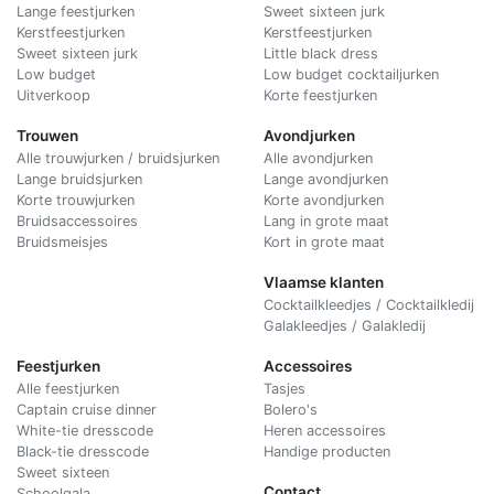
Lange feestjurken
Sweet sixteen jurk
Kerstfeestjurken
Kerstfeestjurken
Sweet sixteen jurk
Little black dress
Low budget
Low budget cocktailjurken
Uitverkoop
Korte feestjurken
Trouwen
Avondjurken
Alle trouwjurken / bruidsjurken
Alle avondjurken
Lange bruidsjurken
Lange avondjurken
Korte trouwjurken
Korte avondjurken
Bruidsaccessoires
Lang in grote maat
Bruidsmeisjes
Kort in grote maat
Vlaamse klanten
Cocktailkleedjes / Cocktailkledij
Galakleedjes / Galakledij
Feestjurken
Accessoires
Alle feestjurken
Tasjes
Captain cruise dinner
Bolero's
White-tie dresscode
Heren accessoires
Black-tie dresscode
Handige producten
Sweet sixteen
Contact
Schoolgala