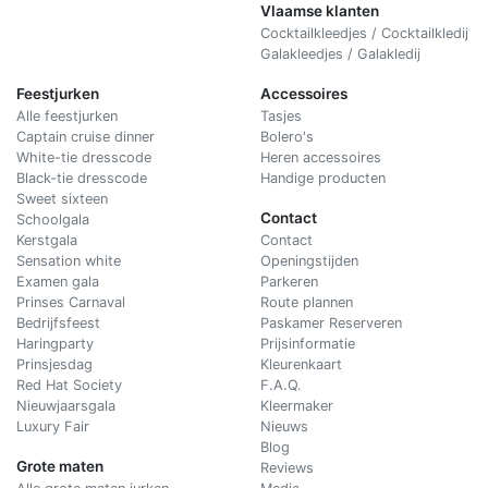
Vlaamse klanten
Cocktailkleedjes / Cocktailkledij
Galakleedjes / Galakledij
Feestjurken
Accessoires
Alle feestjurken
Tasjes
Captain cruise dinner
Bolero's
White-tie dresscode
Heren accessoires
Black-tie dresscode
Handige producten
Sweet sixteen
Contact
Schoolgala
Kerstgala
C
ontact
Sensation white
Openingstijden
Examen gala
Parkeren
Prinses Carnaval
Route plannen
Bedrijfsfeest
Paskamer Reserveren
Haringparty
Prijsinformatie
Prinsjesdag
Kleurenkaart
Red Hat Society
F.A.Q.
Nieuwjaarsgala
Kleermaker
Luxury Fair
Nieuws
Blog
Grote maten
Reviews