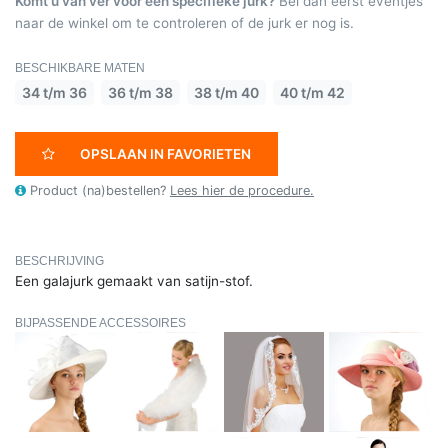
Komt u van ver voor een specifieke jurk?
Bel dan eerst eventjes
naar de winkel om te controleren of de jurk er nog is.
BESCHIKBARE MATEN
34 t/m 36
36 t/m 38
38 t/m 40
40 t/m 42
OPSLAAN IN FAVORIETEN
Product (na)bestellen?
Lees hier de procedure.
BESCHRIJVING
Een galajurk gemaakt van satijn-stof.
BIJPASSENDE ACCESSOIRES