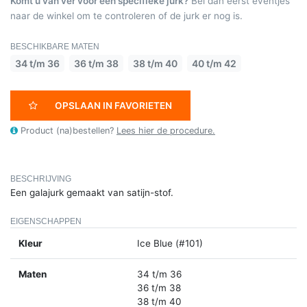
Komt u van ver voor een specifieke jurk?
Bel dan eerst eventjes
naar de winkel om te controleren of de jurk er nog is.
BESCHIKBARE MATEN
34 t/m 36
36 t/m 38
38 t/m 40
40 t/m 42
OPSLAAN IN FAVORIETEN
Product (na)bestellen?
Lees hier de procedure.
BESCHRIJVING
Een galajurk gemaakt van satijn-stof.
EIGENSCHAPPEN
Kleur
Ice Blue (#101)
Maten
34 t/m 36
36 t/m 38
38 t/m 40