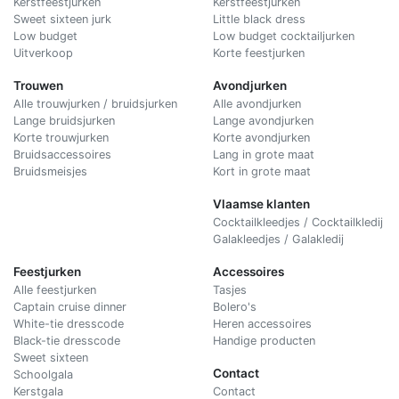
Kerstfeestjurken
Kerstfeestjurken
Sweet sixteen jurk
Little black dress
Low budget
Low budget cocktailjurken
Uitverkoop
Korte feestjurken
Trouwen
Avondjurken
Alle trouwjurken / bruidsjurken
Alle avondjurken
Lange bruidsjurken
Lange avondjurken
Korte trouwjurken
Korte avondjurken
Bruidsaccessoires
Lang in grote maat
Bruidsmeisjes
Kort in grote maat
Vlaamse klanten
Cocktailkleedjes / Cocktailkledij
Galakleedjes / Galakledij
Feestjurken
Accessoires
Alle feestjurken
Tasjes
Captain cruise dinner
Bolero's
White-tie dresscode
Heren accessoires
Black-tie dresscode
Handige producten
Sweet sixteen
Contact
Schoolgala
Kerstgala
C
ontact