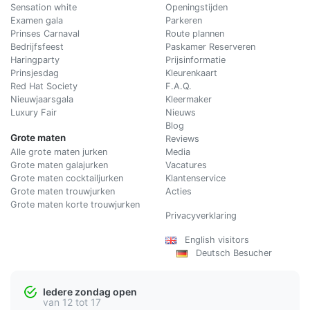
Sensation white
Openingstijden
Examen gala
Parkeren
Prinses Carnaval
Route plannen
Bedrijfsfeest
Paskamer Reserveren
Haringparty
Prijsinformatie
Prinsjesdag
Kleurenkaart
Red Hat Society
F.A.Q.
Nieuwjaarsgala
Kleermaker
Luxury Fair
Nieuws
Blog
Grote maten
Reviews
Alle grote maten jurken
Media
Grote maten galajurken
Vacatures
Grote maten cocktailjurken
Klantenservice
Grote maten trouwjurken
Acties
Grote maten korte trouwjurken
Privacyverklaring
English visitors
Deutsch Besucher
Iedere zondag open
van 12 tot 17