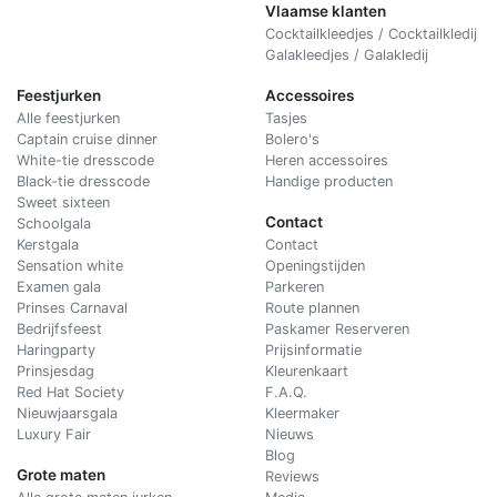
Vlaamse klanten
Cocktailkleedjes / Cocktailkledij
Galakleedjes / Galakledij
Feestjurken
Accessoires
Alle feestjurken
Tasjes
Captain cruise dinner
Bolero's
White-tie dresscode
Heren accessoires
Black-tie dresscode
Handige producten
Sweet sixteen
Contact
Schoolgala
Kerstgala
C
ontact
Sensation white
Openingstijden
Examen gala
Parkeren
Prinses Carnaval
Route plannen
Bedrijfsfeest
Paskamer Reserveren
Haringparty
Prijsinformatie
Prinsjesdag
Kleurenkaart
Red Hat Society
F.A.Q.
Nieuwjaarsgala
Kleermaker
Luxury Fair
Nieuws
Blog
Grote maten
Reviews