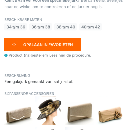
Komt u van ver voor een specifieke jurk?
Bel dan eerst eventjes
naar de winkel om te controleren of de jurk er nog is.
BESCHIKBARE MATEN
34 t/m 36
36 t/m 38
38 t/m 40
40 t/m 42
OPSLAAN IN FAVORIETEN
Product (na)bestellen?
Lees hier de procedure.
BESCHRIJVING
Een galajurk gemaakt van satijn-stof.
BIJPASSENDE ACCESSOIRES