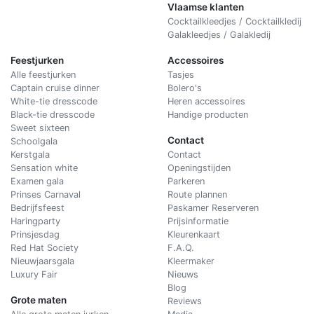
Vlaamse klanten
Cocktailkleedjes / Cocktailkledij
Galakleedjes / Galakledij
Feestjurken
Accessoires
Alle feestjurken
Tasjes
Captain cruise dinner
Bolero's
White-tie dresscode
Heren accessoires
Black-tie dresscode
Handige producten
Sweet sixteen
Contact
Schoolgala
Kerstgala
C
ontact
Sensation white
Openingstijden
Examen gala
Parkeren
Prinses Carnaval
Route plannen
Bedrijfsfeest
Paskamer Reserveren
Haringparty
Prijsinformatie
Prinsjesdag
Kleurenkaart
Red Hat Society
F.A.Q.
Nieuwjaarsgala
Kleermaker
Luxury Fair
Nieuws
Blog
Grote maten
Reviews