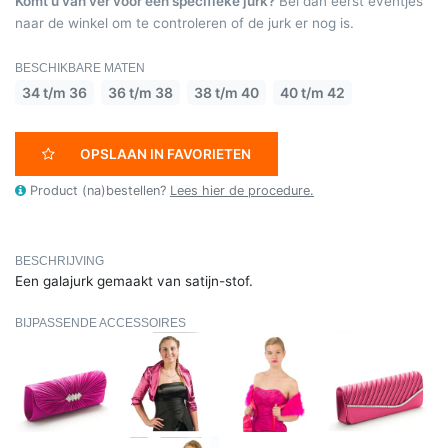
Komt u van ver voor een specifieke jurk?
Bel dan eerst eventjes
naar de winkel om te controleren of de jurk er nog is.
BESCHIKBARE MATEN
34 t/m 36
36 t/m 38
38 t/m 40
40 t/m 42
OPSLAAN IN FAVORIETEN
Product (na)bestellen?
Lees hier de procedure.
BESCHRIJVING
Een galajurk gemaakt van satijn-stof.
BIJPASSENDE ACCESSOIRES