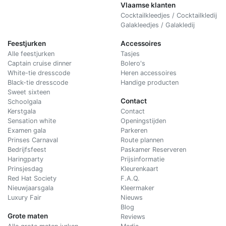
Vlaamse klanten
Cocktailkleedjes / Cocktailkledij
Galakleedjes / Galakledij
Feestjurken
Accessoires
Alle feestjurken
Tasjes
Captain cruise dinner
Bolero's
White-tie dresscode
Heren accessoires
Black-tie dresscode
Handige producten
Sweet sixteen
Contact
Schoolgala
Kerstgala
C
ontact
Sensation white
Openingstijden
Examen gala
Parkeren
Prinses Carnaval
Route plannen
Bedrijfsfeest
Paskamer Reserveren
Haringparty
Prijsinformatie
Prinsjesdag
Kleurenkaart
Red Hat Society
F.A.Q.
Nieuwjaarsgala
Kleermaker
Luxury Fair
Nieuws
Blog
Grote maten
Reviews