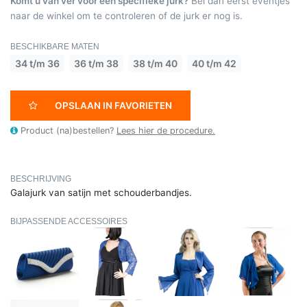
Komt u van ver voor een specifieke jurk?
Bel dan eerst eventjes
naar de winkel om te controleren of de jurk er nog is.
BESCHIKBARE MATEN
34 t/m 36
36 t/m 38
38 t/m 40
40 t/m 42
OPSLAAN IN FAVORIETEN
Product (na)bestellen?
Lees hier de procedure.
BESCHRIJVING
Galajurk van satijn met schouderbandjes.
BIJPASSENDE ACCESSOIRES