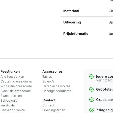
Materiaal
Gl
Uitvoering
Spl
Prijsinformatie
tu
Feestjurken
Accessoires
Iedere z
Alle feestjurken
Tasjes
van 12 tot
Captain cruise dinner
Bolero's
White-tie dresscode
Heren accessoires
Grootste 
Black-tie dresscode
Handige producten
Sweet sixteen
Gratis pa
Contact
Schoolgala
Kerstgala
C
ontact
7 dagen 
Sensation white
Openingstijden