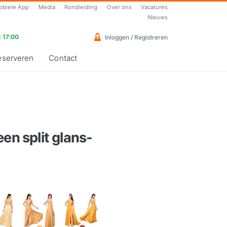
obiele App
Media
Rondleiding
Over ons
Vacatures
Nieuws
 17:00
Inloggen / Registreren
eserveren
Contact
en split glans-