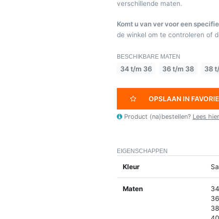
verschillende maten.
Komt u van ver voor een specifie
de winkel om te controleren of de
BESCHIKBARE MATEN
34 t/m 36
36 t/m 38
38 t
OPSLAAN IN FAVORI
Product (na)bestellen?
Lees hie
EIGENSCHAPPEN
Kleur
Sa
Maten
34
36
38
40