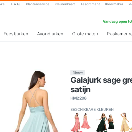
nkel
F.A.Q.
Klantenservice
Kleurenkaart
Assortiment
Kleermaker
M
Vandaag open tot
Feestjurken
Avondjurken
Grote maten
Paskamer r
Nieuw
Galajurk sage gre
satijn
HM2298
BESCHIKBARE KLEUREN