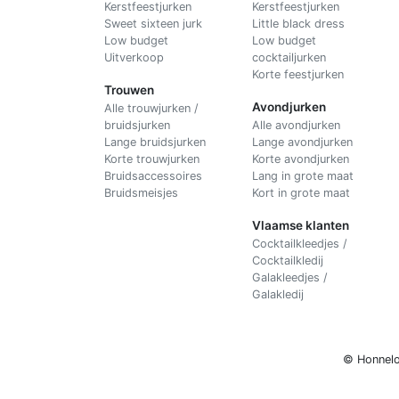
Kerstfeestjurken
Kerstfeestjurken
Sweet sixteen jurk
Little black dress
Low budget
Low budget
Uitverkoop
cocktailjurken
Korte feestjurken
Trouwen
Avondjurken
Alle trouwjurken /
bruidsjurken
Alle avondjurken
Lange bruidsjurken
Lange avondjurken
Korte trouwjurken
Korte avondjurken
Bruidsaccessoires
Lang in grote maat
Bruidsmeisjes
Kort in grote maat
Vlaamse klanten
Cocktailkleedjes /
Cocktailkledij
Galakleedjes /
Galakledij
© Honnelo