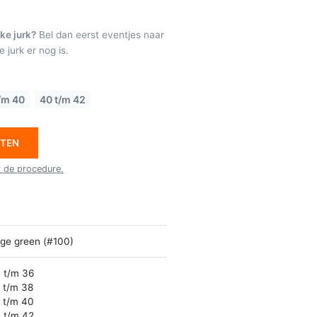
ke jurk?
Bel dan eerst eventjes naar
 jurk er nog is.
/m 40
40 t/m 42
ETEN
r de procedure.
ge green (#100)
 t/m 36
 t/m 38
 t/m 40
 t/m 42