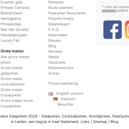
Examen gala
Parkeren
* Lees de voorw
Prinses Carnaval
Route plannen
parkeren
pagina
Bedrijfsfeest
Paskamer Reserveren
Haringparty
Prijsinformatie
Prinsjesdag
Kleurenkaart
Red Hat Society
F.A.Q.
Nieuwjaarsgala
Kleermaker
Luxury Fair
Nieuws
Blog
Grote maten
Reviews
Alle grote maten
Media
jurken
Vacatures
Grote maten
Klantenservice
galajurken
Acties
Grote maten
Privacyverklaring
cocktailjurken
Grote maten
English visitors
trouwjurken
Deutsch
Grote maten korte
Besucher
trouwjurken
eloe Galajurken 2026 -
Galajurken
,
Cocktailjurken
,
Avondjurken
,
Feestjurk
in Leiden, een begrip in
heel Nederland
.
Links
|
Sitemap
|
Blog